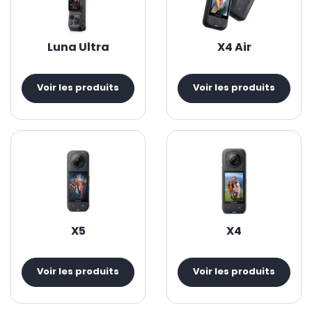
Faciles à transporter, elles vous accompagneront partout
et vous permettront de filmer votre quotidien sous un
angle inédit et une nouvelle formule
encore plus immersive
Luna Ultra
X4 Air
!
A la pointe de la technologie, Insta360 offre également
une caméra Pro (
Insta360 Titan 11K & Insta360 Pro 2
) qui
Voir les produits
Voir les produits
combine un son 3D et des images en Ultra HD 8K, 10K & 11K !
X5
X4
Voir les produits
Voir les produits