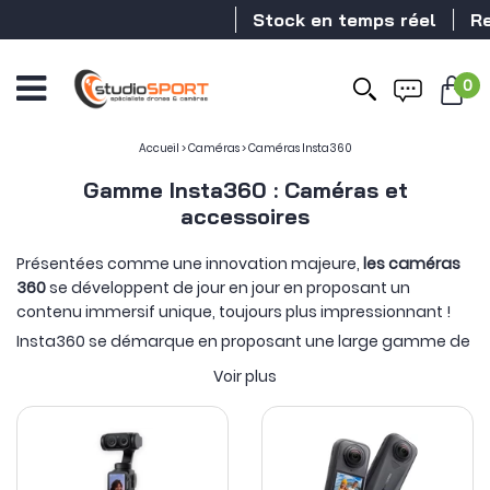
Stock en temps réel
Reven
0
Accueil
>
Caméras
>
Caméras Insta360
Gamme Insta360 : Caméras et
accessoires
Présentées comme une innovation majeure,
les caméras
360
se développent de jour en jour en proposant un
contenu immersif unique, toujours plus impressionnant !
Insta360 se démarque en proposant une large gamme de
caméras. On retrouve des modèles spécifiques pour une
Voir plus
utilisation loisir (
Insta360 ONE Rs Twin Edition, Insta360 ONE
R 1" Edition, Insta360 ONE X3, Insta360 GO 3 et Insta360 Ace
& Ace Pro
) qui vous offrent une image précise et une
ergonomie optimale
.