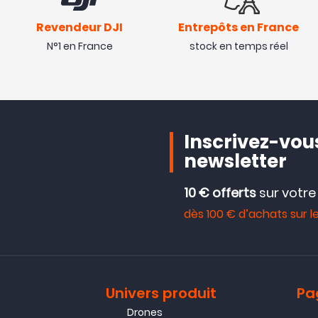
Revendeur DJI
Entrepôts en France
N°1 en France
stock en temps réel
Inscrivez-vous
newsletter
10 € offerts
sur votr
dès 100 € d’achats sur le
Univers produit
Pa
Drones