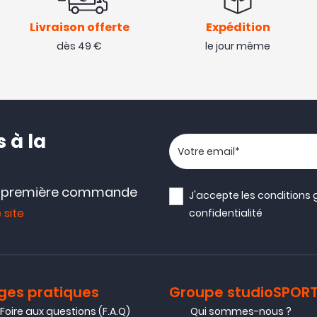
Livraison offerte
Expédition
dès 49 €
le jour même
 à la
Votre adresse email
e première commande
J'accepte les
conditions 
 site
confidentialité
ges pratiques
Groupe studioSPOR
Foire aux questions (F.A.Q)
Qui sommes-nous ?