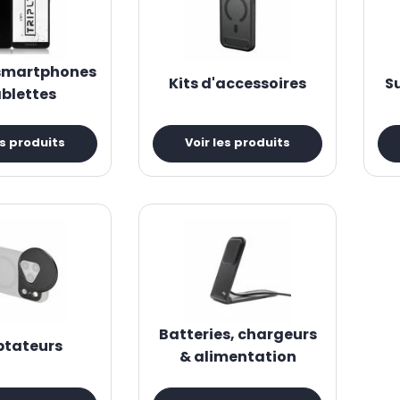
longent l’autonomie. Enfin, les
adaptateurs pour smartphone et t
 smartphones
Kits d'accessoires
S
ablettes
es produits
Voir les produits
Batteries, chargeurs
tateurs
& alimentation