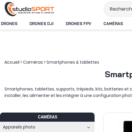
Stock en temps r
DRONES
DRONES DJI
DRONES FPV
CAMÉRAS
Accueil
>
Caméras
>
Smartphones & tablettes
Smartp
Smartphones, tablettes, supports, trépieds, kits, batteries et 
installer, les alimenter et les intégrer à une configuration pho
Le
smartphone pour la photo et la vidéo
peut servir de caméra 
plus confortable pour consulter des images, piloter certaine
seuls ou au sein de packs complétés par les accessoires utile
CAMÉRAS
Autour de l’écran, les
équipements pour smartphone
répondent
Appareils photo
de prise de vue ; les trépieds stabilisent le cadrage pour fil