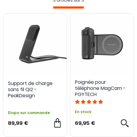
3 articles sur
3
associent ainsi maintien et alimentation, avec une
installation plus immédiate qu’un branchement classique.
La puissance disponible et la compatibilité avec le
standard utilisé restent toutefois liées au smartphone, à
sa coque et à l’alimentation raccordée.
L’énergie peut aussi s’intégrer directement à l’accessoire
de prise de vue.
La poignée
PGYTECH MagCam pour
smartphone
améliore par exemple la tenue du téléphone
lors de la photographie ou de la vidéo. Le smartphone reste
alors installé et disponible pendant que l’accessoire
contribue à prolonger son utilisation.
Poignée pour
Support de charge
téléphone MagCam -
sans fil Qi2 -
PGYTECH
PeakDesign
En stock
Dispo sur commande
89,99 €
69,95 €