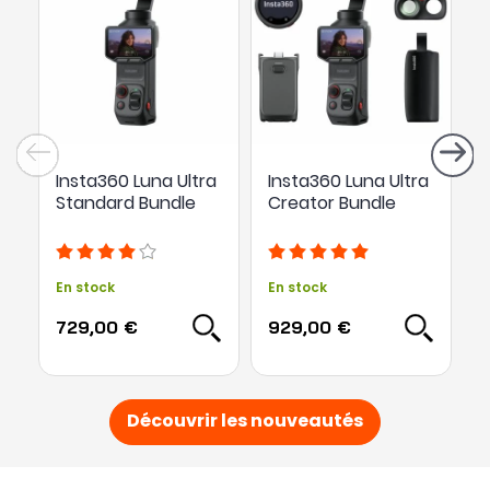
Insta360 Luna Ultra
Insta360 Luna Ultra
P
Standard Bundle
Creator Bundle
A
En stock
En stock
E
729,00 €
929,00 €
1
Découvrir les nouveautés