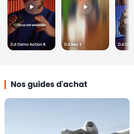
DJI Osmo Action 6
DJI Neo 2
DJI Osm
Nos guides d'achat