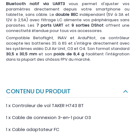
Bluetooth natif via UART3
vous permet d'ajuster vos
paramètres directement depuis votre smartphone ou
tablette, sans câble. Le
double BEC
indépendant (5V à 3A et
12V à 2,5A) avec filtrage LC alimente vos périphériques sans
parasites. Les
7 ports UART
et
9 sorties DShot
offrent une
connectivité étendue pour tous vos accessoires.
Compatible Betaflight, INAV et ArduPilot, ce contrôleur
accepte les batteries 3S à 6S et s'intègre directement avec
les systèmes vidéo DJI Air Unit, O3 et O4. Son format standard
30,5 x 30,5 mm
et son
poids de 8,4 g
facilitent l'intégration
dans la plupart des châssis FPV du marché.
CONTENU DU PRODUIT
1 x Controleur de vol TAKER H743 BT
1 x Cable de connexion 3-en-1 pour O3
1 x Cable adaptateur FC