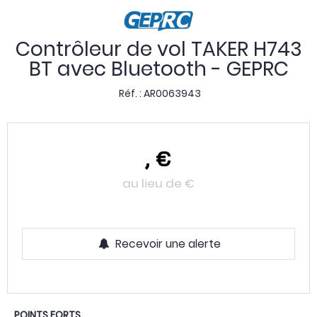
Contrôleur de vol TAKER H743
BT avec Bluetooth - GEPRC
Réf. :
AR0063943
,
€
au lieu de
€
Recevoir une alerte
POINTS FORTS