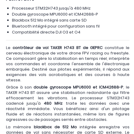
Processeur STM32H743 jusqu'à 480 MHz
Double gyroscope MPU6000 et ICM42688-P
Blackbox 512 Mo intégré sans carte SD
Bluetooth intégré pour configuration sans fil
Compatibilité directe DJI O3 et O4
Le
contrôleur de vol TAKER H743 BT de GEPRC
constitue le
cerveau électronique de votre drone FPV racing ou freestyle.
Ce composant gère la stabilisation en temps réel, interprète
vos commandes et coordonne l'ensemble de l'électronique
embarquée. Destiné aux pilotes expérimentés, il répond aux
exigences des vols acrobatiques et des courses à haute
vitesse.
Grâce à son
double gyroscope MPU6000 et ICM42688-P
, le
TAKER H743 BT assure une stabilisation redondante qui filtre
efficacement les vibrations. Le processeur STM32H743
cadencé jusqu'à
480 MHz
traite les données avec une
réactivité immédiate. Vous bénéficiez ainsi d'un pilotage
fluide et de réactions instantanées, même lors de figures
agressives ou de passages serrés entre obstacles.
La mémoire
blackbox de 512 Mo
intégrée enregistre vos
données de vol sans nécessiter de carte SD externe. Le