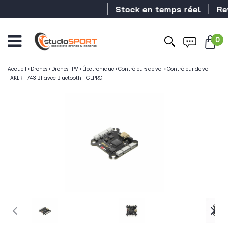
Stock en temps réel
Reven
0
Accueil
>
Drones
>
Drones FPV
>
Électronique
>
Contrôleurs de vol
>
Contrôleur de vol
TAKER H743 BT avec Bluetooth - GEPRC