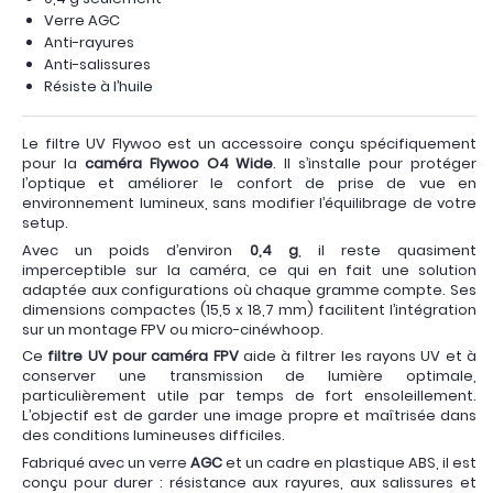
Verre AGC
Anti-rayures
Anti-salissures
Résiste à l’huile
Le filtre UV Flywoo est un accessoire conçu spécifiquement
pour la
caméra Flywoo O4 Wide
. Il s’installe pour protéger
l’optique et améliorer le confort de prise de vue en
environnement lumineux, sans modifier l’équilibrage de votre
setup.
Avec un poids d’environ
0,4 g
, il reste quasiment
imperceptible sur la caméra, ce qui en fait une solution
adaptée aux configurations où chaque gramme compte. Ses
dimensions compactes (15,5 x 18,7 mm) facilitent l’intégration
sur un montage FPV ou micro-cinéwhoop.
Ce
filtre UV pour caméra FPV
aide à filtrer les rayons UV et à
conserver une transmission de lumière optimale,
particulièrement utile par temps de fort ensoleillement.
L’objectif est de garder une image propre et maîtrisée dans
des conditions lumineuses difficiles.
Fabriqué avec un verre
AGC
et un cadre en plastique ABS, il est
conçu pour durer : résistance aux rayures, aux salissures et