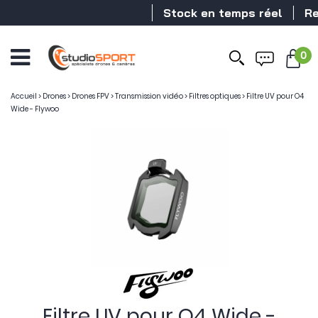
Stock en temps réel
Rev
0
Accueil
>
Drones
>
Drones FPV
>
Transmission vidéo
>
Filtres optiques
>
Filtre UV pour O4
Wide - Flywoo
Filtre UV pour O4 Wide -