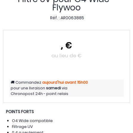
Flywoo
Réf. :
AR0063885
,
€
au lieu de
€
Commandez
aujourd'hui
avant 15h00
pour une livraison
samedi
via
Chronopost 24h - point relais
POINTS FORTS
O4 Wide compatible
Filtrage UV
0,4 g seulement