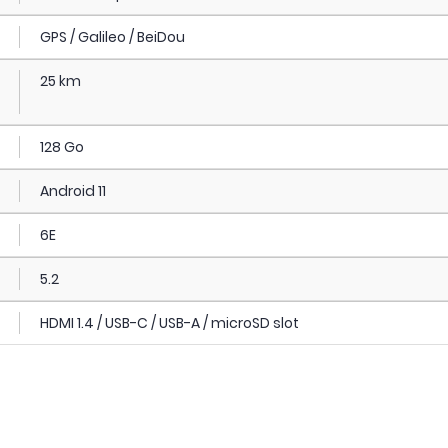
GPS / Galileo / BeiDou
25 km
128 Go
Android 11
6E
5.2
HDMI 1.4 / USB-C / USB-A / microSD slot