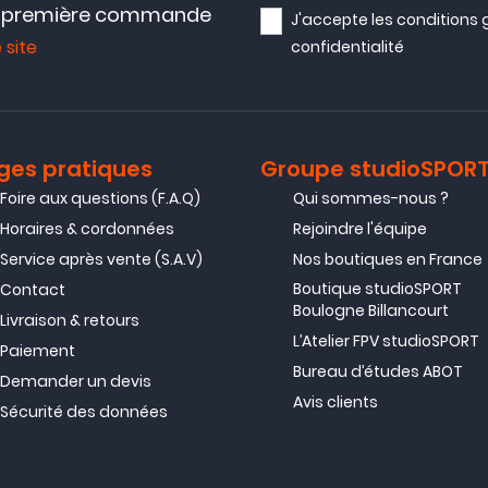
e première commande
J'accepte les
conditions 
 site
confidentialité
ges pratiques
Groupe studioSPOR
Foire aux questions (F.A.Q)
Qui sommes-nous ?
Horaires & cordonnées
Rejoindre l'équipe
Service après vente (S.A.V)
Nos boutiques en France
Boutique studioSPORT
Contact
Boulogne Billancourt
Livraison & retours
L’Atelier FPV studioSPORT
Paiement
Bureau d’études ABOT
Demander un devis
Avis clients
Sécurité des données