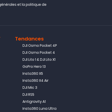
générales
et la
politique de
T
Tendances
DJI Osmo Pocket 4P
DJI Osmo Pocket 4
DJI Lito 1 & DJI Lito X1
GoPro Hero 13
Insta360 X5
Insta360 X4 Air
DJI Mic 3
DJI RS5
Antigravity A1
Insta360 Luna Ultra