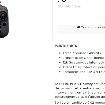
au lieu de
€
Commandez
a
POINTS FORTS
Écran 7 pouces 1 400 nits
Transmission O4 tri-bande
128 Go stockage interne An
Indice IP54 protection pou
Températures -20°C à +50
La DJI RC Plus 2 Delivery
est une
de livraison et d'entreprise, c
interviennent en extérieur su
contraignantes, qu'il s'agisse de
Son écran tactile de 7,02 pouces