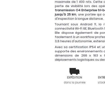
maximale de 1 400 nits. Cette da
perte de visibilité lors des op
transmission O4 Enterprise tri-
jusqu'à 25 km
, une portée qui 
d'inspection à longue distance.
Tournant sous Android 11, l
connectivité Wi-Fi 6E, Bluetoot
Elle dispose également de port
facilement à un workflow profes
3,8 heures d'autonomie, extensi
Avec sa certification IP54 et 
supporte des environnements qu
dimensions de 268 x 163 x 9
déploiements logistiques ou des
EXPÉDITION
ENTR
dans la journée
stoc