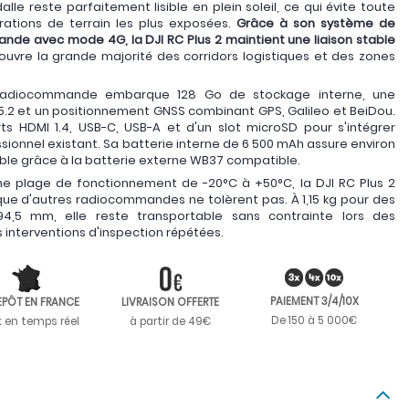
lle reste parfaitement lisible en plein soleil, ce qui évite toute
érations de terrain les plus exposées.
Grâce à son système de
bande avec mode 4G, la DJI RC Plus 2 maintient une liaison stable
couvre la grande majorité des corridors logistiques et des zones
a radiocommande embarque 128 Go de stockage interne, une
h 5.2 et un positionnement GNSS combinant GPS, Galileo et BeiDou.
s HDMI 1.4, USB-C, USB-A et d'un slot microSD pour s'intégrer
sionnel existant. Sa batterie interne de 6 500 mAh assure environ
ble grâce à la batterie externe WB37 compatible.
une plage de fonctionnement de -20°C à +50°C, la DJI RC Plus 2
e d'autres radiocommandes ne tolèrent pas. À 1,15 kg pour des
4,5 mm, elle reste transportable sans contrainte lors des
 interventions d'inspection répétées.
PAIEMENT 3/4/10X
EPÔT EN FRANCE
LIVRAISON OFFERTE
De 150 à 5 000€
k en temps réel
à partir de 49€