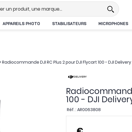
l
Revendeur DJI N°1 en France
L
APPAREILS PHOTO
STABILISATEURS
MICROPHONES
>
Radiocommande DJI RC Plus 2 pour DJI Flycart 100 - DJI Delivery
Radiocommande D
100 - DJI Deliver
Réf. :
AR0063808
,
€