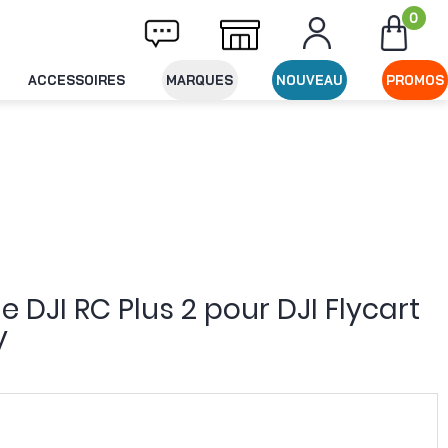
0
ivraison offerte dès 49€ d'achat
Expéditio
ACCESSOIRES
MARQUES
NOUVEAU
PROMOS
JI RC Plus 2 pour DJI Flycart
y