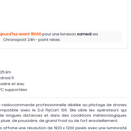
ujourd'hui
avant 15h00
pour une livraison
samedi
via
Chronopost 24h - point relais
 25 km
droid 11
ssière et eau
°C supportées
 radiocommande professionnelle dédiée au pilotage de drones
ompatible avec le DJI FlyCart 100. Elle cible les opérateurs qui
r de longues distances et dans des conditions météorologiques
 pluie, de poussière, de grand froid ou de fort ensoleillement.
 affiche une résolution de 1920 x 1200 pixels avec une luminosité