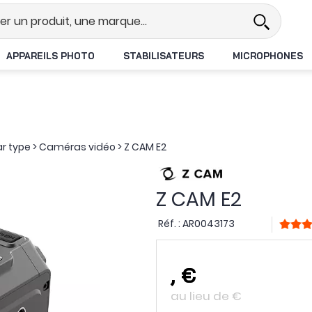
Revendeur DJI N°1 en France
Liv
APPAREILS PHOTO
STABILISATEURS
MICROPHONES
ar type
>
Caméras vidéo
>
Z CAM E2
Z CAM E2
Réf. :
AR0043173
,
€
au lieu de
€