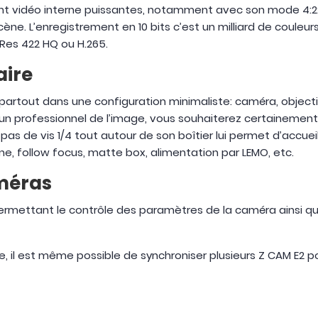
t vidéo interne puissantes, notamment avec son mode 4:2:2
cène. L’enregistrement en 10 bits c’est un milliard de couleur
oRes 422 HQ ou H.265.
aire
 partout dans une configuration minimaliste: caméra, object
s un professionnel de l’image, vous souhaiterez certaineme
 de vis 1/4 tout autour de son boîtier lui permet d’accueil
, follow focus, matte box, alimentation par LEMO, etc.
améras
ermettant le contrôle des paramètres de la caméra ainsi que 
ire, il est même possible de synchroniser plusieurs Z CAM E