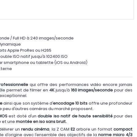
onde / Full HD à 240 images/seconde
 dynamique
 bits Apple ProRes ou H265
ouble ISO natif jusqu’à 102400 ISO
ar smartphone ou tablette (iOS ou Androïd)
xterne
ofessionnelle
qui offre des performances vidéo encore jamais
Elle permet de filmer en
4K
jusqu’à
160 images/seconde
pour des
 exceptionnel.
ue
ainsi que son système d’
encodage 10 bits
offre une profondeur
ue peu d’autres caméras du marché proposent.
CMOS
est doté d’un
double iso natif de haute sensibilité
pour des
e et une
montée en iso sans bruit.
élivrer un
rendu cinéma
, la Z CAM
E2
arbore un format
compact
ble d’origine avec l’ensemble des objectifs de la
norme micro 4/3