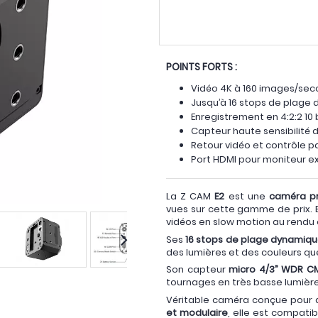
POINTS FORTS :
Vidéo 4K à 160 images/sec
Jusqu’à 16 stops de plage
Enregistrement en 4:2:2 10
Capteur haute sensibilité d
Retour vidéo et contrôle p
Port HDMI pour moniteur e
La Z CAM
E2
est une
caméra pr
vues sur cette gamme de prix. 
vidéos en slow motion au rendu
Ses
16 stops de plage dynamiq
des lumières et des couleurs q
Son capteur
micro 4/3” WDR 
tournages en très basse lumièr
Véritable caméra conçue pour d
et modulaire
, elle est compati