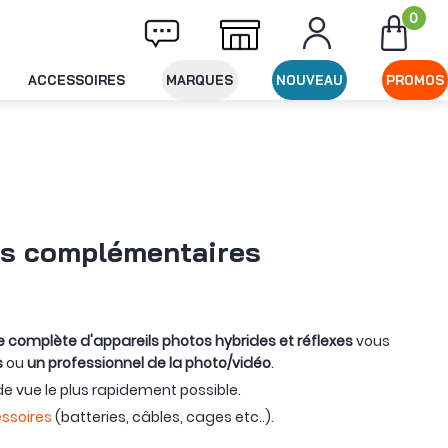
0
ison offerte dès 49€ d'achat
Expédition le
ACCESSOIRES
MARQUES
NOUVEAU
PROMOS
es complémentaires
omplète d'appareils photos hybrides et réflexes
vous
s
ou
un professionnel de la photo/vidéo
.
e vue le plus rapidement possible.
ssoires
(batteries, câbles, cages etc..).