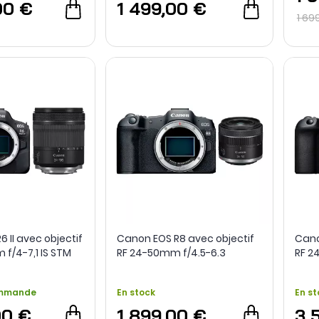
00 €
1 499,00 €
1 69
 II avec objectif
Canon EOS R8 avec objectif
Cano
f/4-7,1 IS STM
RF 24-50mm f/4.5-6.3
RF 2
ommande
En stock
En st
00 €
1 899,00 €
3 