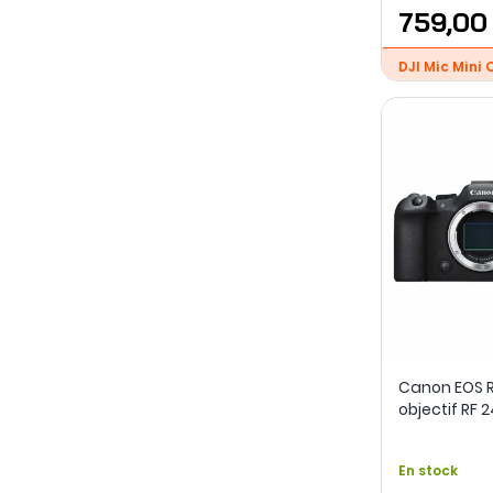
759,00
DJI Mic Mini 
Canon EOS R6
objectif RF 
USM
En stock