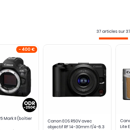
37 articles sur
3
- 400 €
 Mark II (boîtier
Cano
Canon EOS R50V avec
Lite 
objectif RF 14-30mm f/4-6.3