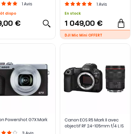
100TBR + Micro DM-E100 +
1
Avis
1
Avis
Carte SD 128Go
ôt dispo
En stock
9,00 €
1 049,00 €
DJI Mic Mini OFFERT
n Powershot G7X Mark
Canon EOS R5 Mark II avec
objectif RF 24-105mm f/4 L IS
USM
3
Avis