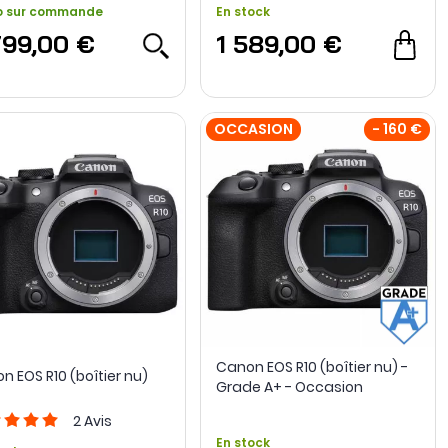
o sur commande
En stock
799,00 €
1 589,00 €
OCCASION
- 160 €
Canon EOS R10 (boîtier nu) -
n EOS R10 (boîtier nu)
Grade A+ - Occasion
2
Avis
En stock