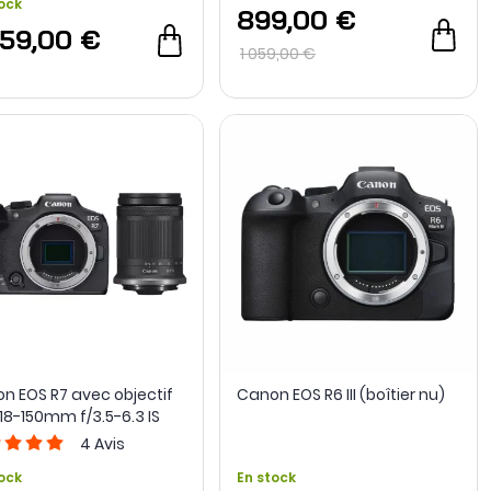
ock
899,00 €
059,00 €
1 059,00 €
n EOS R7 avec objectif
Canon EOS R6 III (boîtier nu)
 18-150mm f/3.5-6.3 IS
4
Avis
ock
En stock