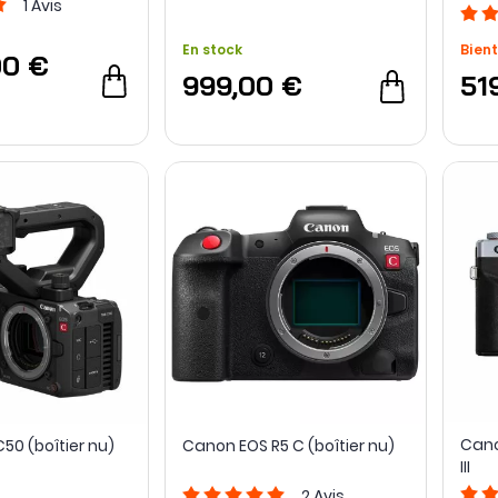
1
Avis
PZ
En stock
Bient
00 €
999,00 €
51
Cano
50 (boîtier nu)
Canon EOS R5 C (boîtier nu)
III
2
Avis