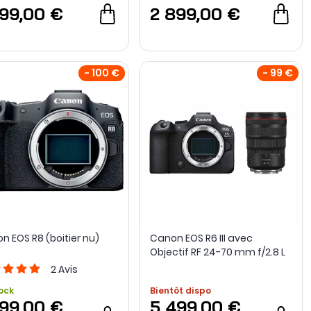
999,00 €
2 899,00 €
- 100 €
- 99 €
n EOS R8 (boitier nu)
Canon EOS R6 III avec
Objectif RF 24-70 mm f/2.8 L
IS USM
2
Avis
ock
Bientôt dispo
599,00 €
5 499,00 €