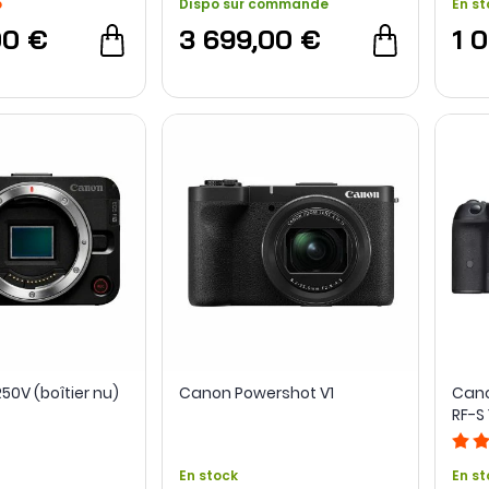
o
Dispo sur commande
En st
00 €
3 699,00 €
1 
50V (boîtier nu)
Canon Powershot V1
Cano
RF-S
STM
En stock
En st