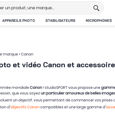
Revendeur DJI N°1 en France
Livra
APPAREILS PHOTO
STABILISATEURS
MICROPHONES
ar marque
>
Canon
oto et vidéo Canon et accessoir
enommée mondiale
Canon
! studioSPORT vous propose une
gamme c
 besoin, que vous soyez
un particulier amoureux de belles image
cluent un objectif, vous permettant de commencer vos prises d
ion d'
objectifs Canon
compatibles et une large gamme d'
acce