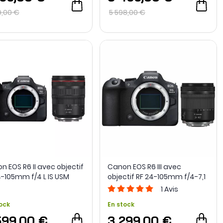
9,00 €
5 598,00 €
n EOS R6 II avec objectif
Canon EOS R6 III avec
4-105mm f/4 L IS USM
objectif RF 24-105mm f/4-7,1
IS STM
1
Avis
ock
En stock
599,00 €
3 299,00 €