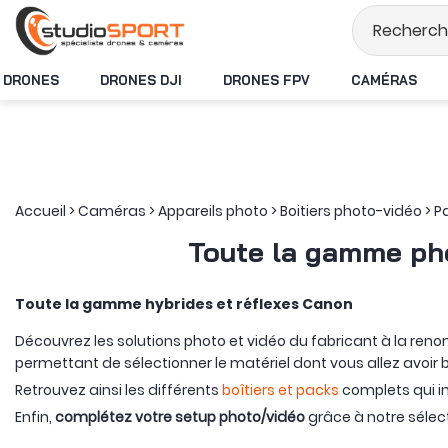
Stock en temps réel
DRONES
DRONES DJI
DRONES FPV
CAMÉRAS
Accueil
>
Caméras
>
Appareils photo
>
Boitiers photo-vidéo
>
P
Toute la gamme ph
Toute la gamme hybrides et réflexes Canon
Découvrez les solutions photo et vidéo du fabricant à la r
permettant de sélectionner le matériel dont vous allez avoir
Retrouvez ainsi les différents
boîtiers et packs
complets qui in
Enfin,
complétez votre setup photo/vidéo
grâce à notre sélect