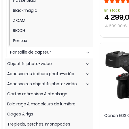
Hasselblad
Blackmagic
En stock
4 299,
Z CAM
4 699,00 €
RICOH
Pentax
Par taille de capteur
Objectifs photo-vidéo
Accessoires boîtiers photo-vidéo
Accessoires objectifs photo-vidéo
Cartes mémoires & stockage
Éclairage & modeleurs de lumière
Cages & rigs
Canon EOS C
Trépieds, perches, monopodes