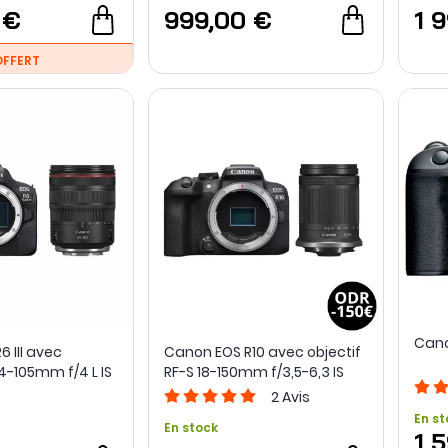
 €
999,00 €
1 
OFFERT
Cano
 III avec
Canon EOS R10 avec objectif
24-105mm f/4 L IS
RF-S 18-150mm f/3,5-6,3 IS
STM
2
Avis
En st
En stock
1 