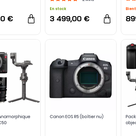
En stock
Bient
00 €
3 499,00 €
89
 Anamorphique
Canon EOS R5 (boîtier nu)
Pack
C50
objec