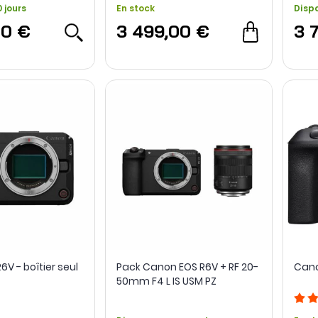
 jours
En stock
Disp
00 €
3 499,00 €
3 
V - boîtier seul
Pack Canon EOS R6V + RF 20-
Cano
50mm F4 L IS USM PZ