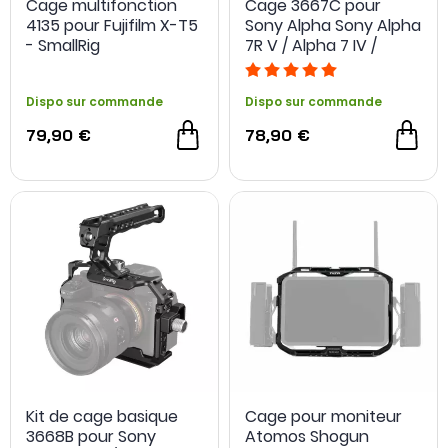
Cage multifonction
Cage 3667C pour
4135 pour Fujifilm X-T5
Sony Alpha Sony Alpha
- SmallRig
7R V / Alpha 7 IV /
Alpha 7S III / Alpha 1 /
Alpha 7R IV - SmallRig
Dispo sur commande
Dispo sur commande
79,90 €
78,90 €
Kit de cage basique
Cage pour moniteur
3668B pour Sony
Atomos Shogun
NOUVEAU