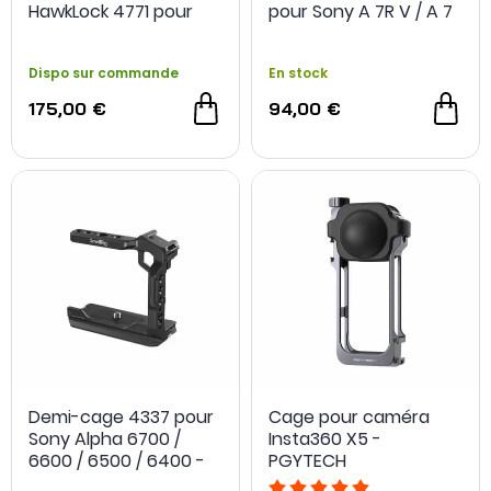
HawkLock 4771 pour
pour Sony A 7R V / A 7
Sony FX3 / FX30 -
IV / A 7S III / A 1 -
SmallRig
SmallRig
Dispo sur commande
En stock
175,00 €
94,00 €
Demi-cage 4337 pour
Cage pour caméra
Sony Alpha 6700 /
Insta360 X5 -
6600 / 6500 / 6400 -
PGYTECH
SmallRig