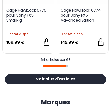
Cage HawkLock 6776
Cage HawkLock 6774
pour Sony FX5 -
pour Sony FX5
NOUVEAU
NOUVEAU
SmallRig
Advanced Edition -
SmallRig
Bientôt dispo
Bientôt dispo
109,99 €
142,99 €
64 articles sur
68
Voir plus d'articles
Marques