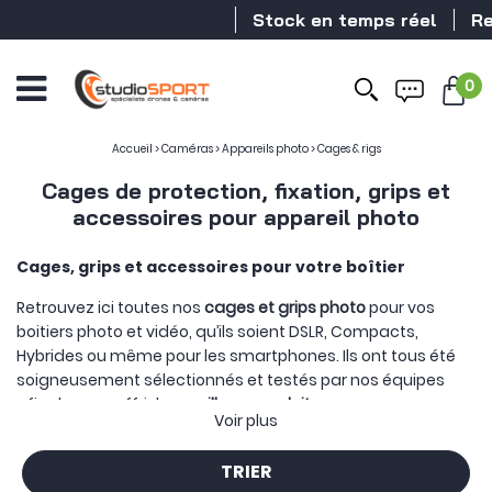
Stock en temps réel
Revendeur DJ
0
Accueil
>
Caméras
>
Appareils photo
>
Cages & rigs
Cages de protection, fixation, grips et
accessoires pour appareil photo
Cages, grips et accessoires pour votre boîtier
Retrouvez ici toutes nos
cages et grips photo
pour vos
boitiers photo et vidéo, qu’ils soient DSLR, Compacts,
Hybrides ou même pour les smartphones. Ils ont tous été
soigneusement sélectionnés et testés par nos équipes
afin de vous offrir les
meilleurs produits
.
Voir plus
Une cage pour votre appareil photo, ou votre smartphone
vous permet, dans un premier temps, de
protéger votre
TRIER
caméra
tout ayant une meilleure prise en main lors de vos