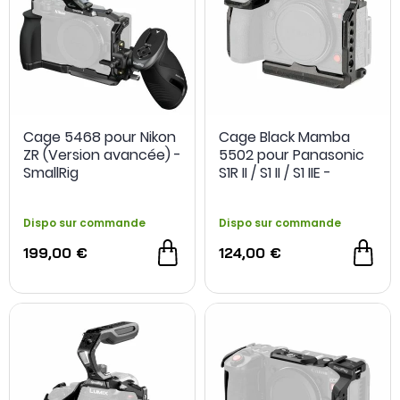
Cage 5468 pour Nikon
Cage Black Mamba
ZR (Version avancée) -
5502 pour Panasonic
SmallRig
S1R II / S1 II / S1 IIE -
SmallRig
Dispo sur commande
Dispo sur commande
199,00 €
124,00 €
NOUVEAU