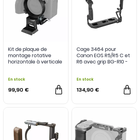
Kit de plaque de
Cage 3464 pour
montage rotative
Canon EOS R5/R5 C et
horizontale à verticale
R6 avec grip BG-R10 -
4244 pour Sony A1 / A7
SmallRig
/ A9 / série FX -
En stock
En stock
SmallRig
99,90 €
134,90 €