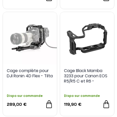
notre
service commercial ici
Cage complète pour
Cage Black Mamba
DJI Ronin 4D Flex - Tilta
3233 pour Canon EOS
R5/R5 C et R6 -
SmallRig
Dispo sur commande
Dispo sur commande
289,00 €
119,90 €