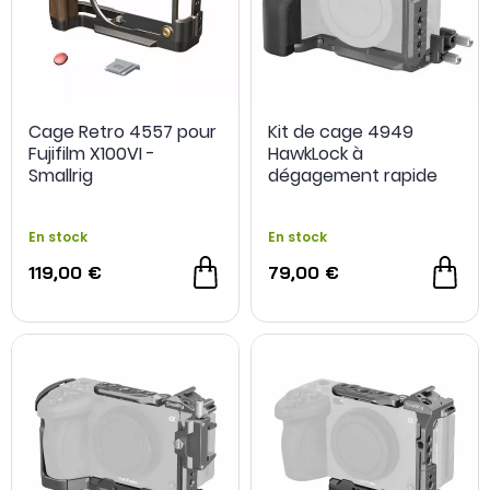
Cage Retro 4557 pour
Kit de cage 4949
Fujifilm X100VI -
HawkLock à
Smallrig
dégagement rapide
pour Sony ZV-E10 II -
SmallRig
En stock
En stock
119,00 €
79,00 €