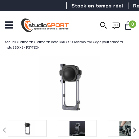
Stock en temps réel
Reve
0
Ouvrir
le
menu
Accueil
>
Caméras
>
Caméras Insta360
>
X5
>
Accessoires
>
Cage pour caméra
Insta360 X5 - PGYTECH