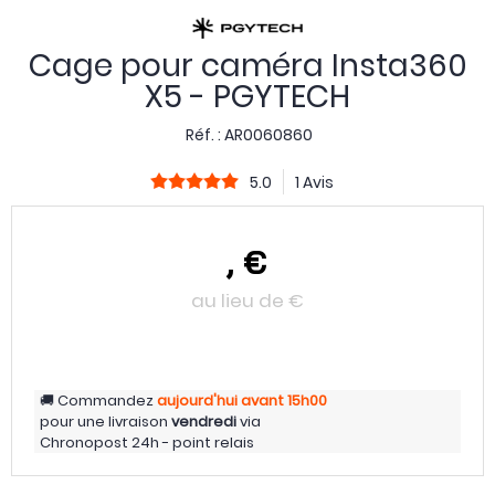
Cage pour caméra Insta360
X5 - PGYTECH
Réf. :
AR0060860
5.0
1 Avis
,
€
au lieu de
€
Commandez
aujourd'hui
avant 15h00
pour une livraison
vendredi
via
Chronopost 24h - point relais