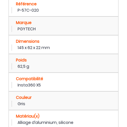
Référence
P-57C-020
Marque
PGYTECH
Dimensions
145 x 62 x 22 mm
Poids
62,5 g
Compatibilité
Insta360 X5
Couleur
Gris
Matériau(x)
Alliage d’aluminium, silicone