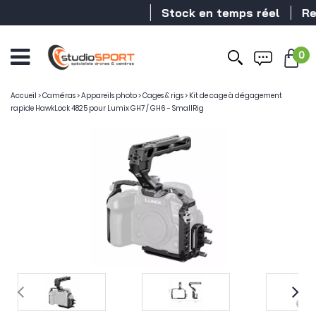
Stock en temps réel
Reve
0
Accueil
>
Caméras
>
Appareils photo
>
Cages & rigs
>
Kit de cage à dégagement
rapide HawkLock 4825 pour Lumix GH7 / GH6 - SmallRig