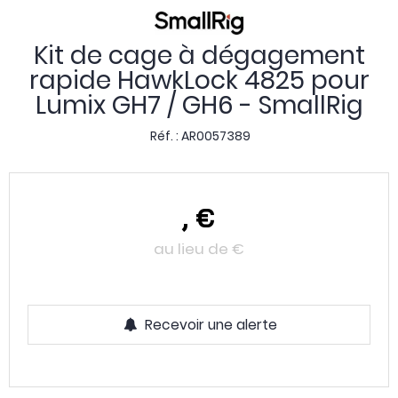
Kit de cage à dégagement
rapide HawkLock 4825 pour
Lumix GH7 / GH6 - SmallRig
Réf. :
AR0057389
,
€
au lieu de
€
Recevoir une alerte