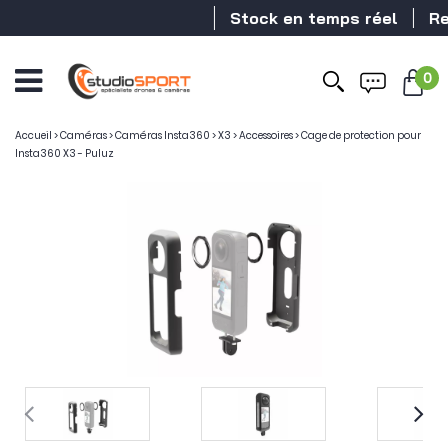
Stock en temps réel
Reve
0
Accueil
>
Caméras
>
Caméras Insta360
>
X3
>
Accessoires
>
Cage de protection pour
Insta360 X3 - Puluz