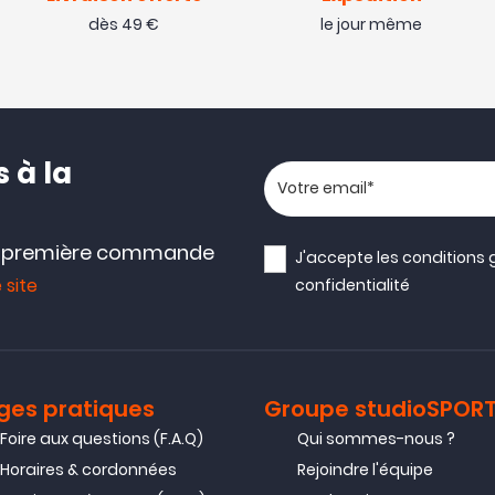
dès 49 €
le jour même
 à la
Votre adresse email
e première commande
J'accepte les
conditions 
 site
confidentialité
ges pratiques
Groupe studioSPOR
Foire aux questions (F.A.Q)
Qui sommes-nous ?
Horaires & cordonnées
Rejoindre l'équipe