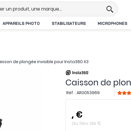
l
Revendeur DJI N°1 en France
L
APPAREILS PHOTO
STABILISATEURS
MICROPHONES
isson de plongée invisible pour Insta360 X3
Caisson de plon
Réf. :
AR0053969
,
€
au lieu de
€