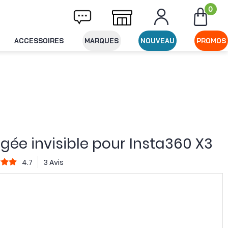
0
ivraison offerte dès 49€ d'achat
Expéditio
ACCESSOIRES
MARQUES
NOUVEAU
PROMOS
gée invisible pour Insta360 X3
4.7
3 Avis