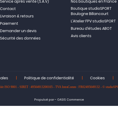
Service après vente (S.A.V)
Nos boutiques en France
Boutique studioSPORT
Contact
Boulogne Billancourt
Livraison & retours
L’Atelier FPV studioSPORT
Paiement
Bureau d’études ABOT
Demander un devis
Avis clients
Sécurité des données
|
|
|
gales
Politique de confidentialité
Cookies
rtifiée ISO 9001 - SIRET : 49504913200105 - TVA IntraComm : FR02495049132 - © studioS
-
Propulsé par
OASIS Commerce