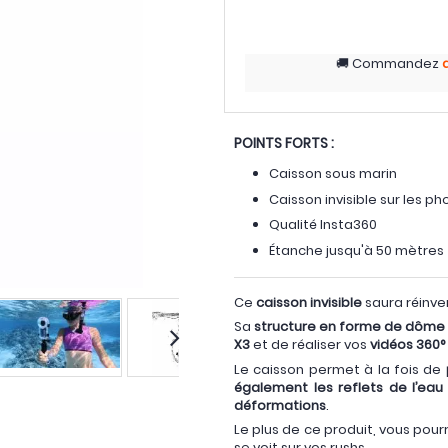
Commandez
POINTS FORTS :
Caisson sous marin
Caisson invisible sur les p
Qualité Insta360
Étanche jusqu'à 50 mètres
Ce
caisson invisible
saura réinve
Sa
structure en forme de dôme
X3
et de réaliser vos
vidéos 360°
Le caisson permet à la fois de
également les reflets de l’eau
déformations
.
Le plus de ce produit, vous pour
se voit sur vos rushs.