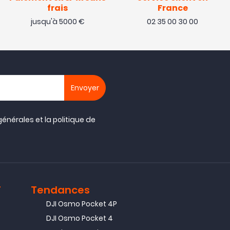
frais
France
jusqu'à 5000 €
02 35 00 30 00
générales
et la
politique de
T
Tendances
DJI Osmo Pocket 4P
DJI Osmo Pocket 4