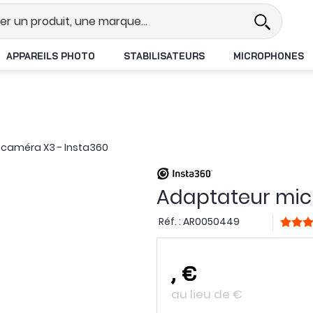
l
Revendeur DJI N°1 en France
L
APPAREILS PHOTO
STABILISATEURS
MICROPHONES
 caméra X3 - Insta360
Adaptateur mic
Réf. :
AR0050449
,
€
au lieu de
€