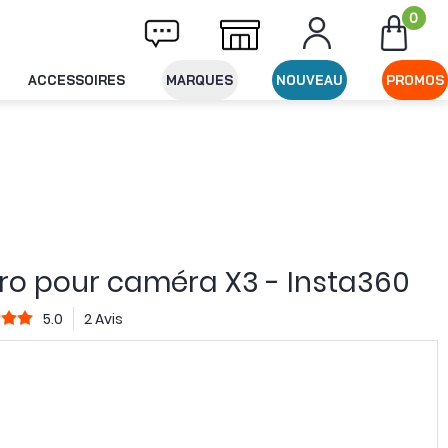
0
ivraison offerte dès 49€ d'achat
Expéditi
ACCESSOIRES
MARQUES
NOUVEAU
PROMOS
ro pour caméra X3 - Insta360
5.0
2 Avis