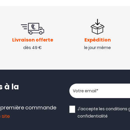
Livraison offerte
Expédition
dès 49 €
le jour même
 à la
Votre adresse email
e première commande
J'accepte les
conditions 
 site
confidentialité