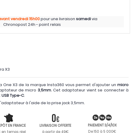
avant vendredi
15h00
pour une livraison
samedi
via
Chronopost 24h - point relais
ra X3
a One X3 de la marque Insta360 vous permet d'ajouter un
micro
daptateur de micro
3,5mm
. Cet adaptateur vient se connecter à
t
USB Type-C
.
'adaptateur à l'aide de la prise jack 3,5mm.
PAIEMENT 3/4/10X
EPÔT EN FRANCE
LIVRAISON OFFERTE
De 150 à 5 000€
k en temps réel
à partir de 49€