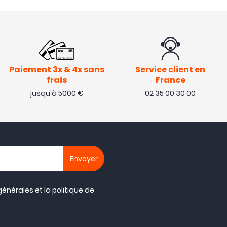
Paiement 3x & 4x sans
Service client en
frais
France
jusqu'à 5000 €
02 35 00 30 00
générales
et la
politique de