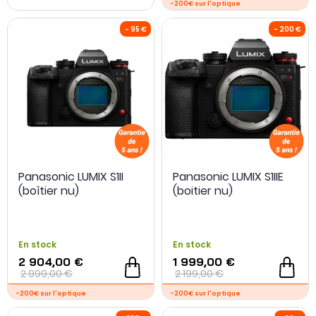
d'
accessoires
complémentaires et d'
objectifs
compatibles.
Panasonic LUMIX S1II
Panasonic LUMIX S1IIE
(boîtier nu)
(boitier nu)
- 95 €
-200€ sur l'optiqu
En stock
En stock
2 904,00 €
1 999,00 €
2 999,00 €
2 199,00 €