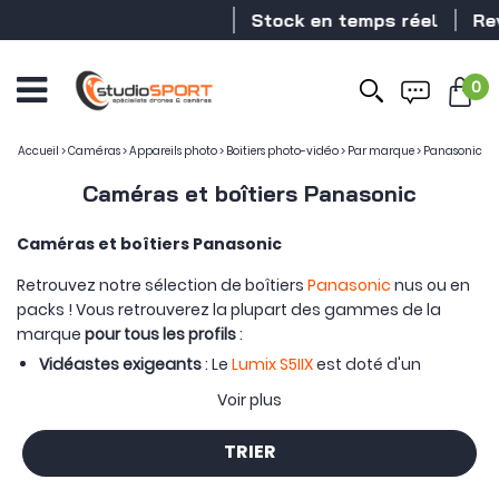
Stock en temps réel
Revendeur
0
Accueil
>
Caméras
>
Appareils photo
>
Boitiers photo-vidéo
>
Par marque
>
Panasonic
Caméras et boîtiers Panasonic
Caméras et boîtiers Panasonic
Retrouvez notre sélection de boîtiers
Panasonic
nus ou en
packs ! Vous retrouverez la plupart des gammes de la
marque
pour tous les profils
:
Vidéastes exigeants
: Le
Lumix S5IIX
est doté d'un
nouveau système autofocus plus rapide et très fiable,
Voir plus
d’un nouvel algorithme Active I.S. un capteur 24MP, il est
capable d'enregistrer en ProRes 5.8K directement sur un
TRIER
SSD.
Photographe cherchant de la qualité en vidéo :
Le
Lumix