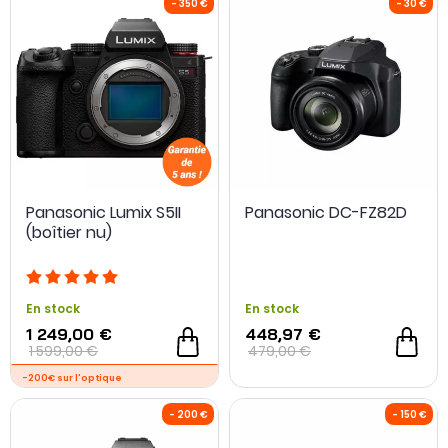
Panasonic Lumix S5II
Panasonic DC-FZ82D
(boîtier nu)
En stock
En stock
1 249,00 €
448,97 €
- 350 €
1 599,00 €
479,00 €
-200€ sur l'optique
-200€ sur l'optiqu