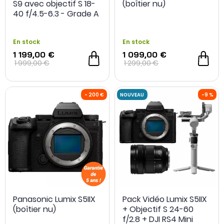
S9 avec objectif S 18-
(boîtier nu)
40 f/4.5-6.3 - Grade A
- Occasion
En stock
En stock
1 199,00 €
1 099,00 €
1 999,00 €
1 299,00 €
OCCASION
- 250 €
OCCASION
Panasonic Lumix S5IIX
Pack Vidéo Lumix S5IIX
(boîtier nu)
+ Objectif S 24-60
f/2.8 + DJI RS4 Mini