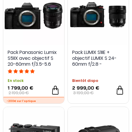
- 328,10 €
Pack Panasonic Lumix
Pack LUMIX S1IIE +
S5IIX avec objectif S
objectif LUMIX S 24-
20-60mm f/3.5-5.6
60mm f/2.8 -
Panasonic
En stock
Bientôt dispo
1 799,00 €
2 999,00 €
2 199,00 €
3 199,00 €