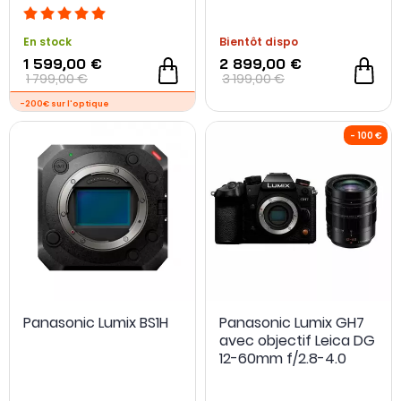
-200€ sur l'optique
-200€ sur l'optiqu
En stock
Bientôt dispo
1 599,00 €
2 899,00 €
1 799,00 €
3 199,00 €
OCCASION
- 800 €
Panasonic Lumix BS1H
Panasonic Lumix GH7
avec objectif Leica DG
12-60mm f/2.8-4.0