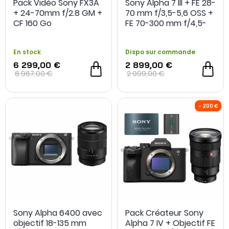
Pack Vidéo Sony FX3A
Sony Alpha 7 III + FE 28-
+ 24-70mm f/2.8 GM +
70 mm f/3,5-5,6 OSS +
CF 160 Go
FE 70-300 mm f/4,5-
5,6 G OSS
En stock
Dispo sur commande
6 299,00 €
2 899,00 €
6 967,00 €
2 999,00 €
Sony Alpha 6400 avec
Pack Créateur Sony
objectif 18-135 mm
Alpha 7 IV + Objectif FE