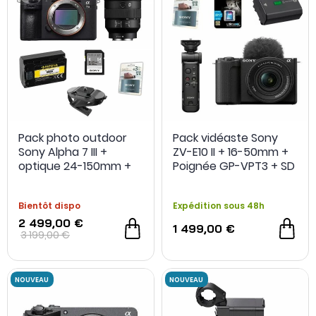
Pack photo outdoor
Pack vidéaste Sony
Sony Alpha 7 III +
ZV-E10 II + 16-50mm +
optique 24-150mm +
Poignée GP-VPT3 + SD
carte SD 64Go +
128Go + 2e Batterie
extension de garantie
FZ100 + Extension de
Bientôt dispo
Expédition sous 48h
+ fixation sac à dos +
garantie
batterie
2 499,00 €
1 499,00 €
3 199,00 €
NOUVEAU
-22 %