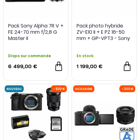
Pack Sony Alpha 7R V +
Pack photo hybride
FE 24-70 mm f/2,8 G
ZV-E10 II + E PZ 16-50
Master II
mm + GP-VPT3 - Sony
Dispo sur commande
En stock
6 499,00 €
1 199,00 €
2 offres spéciales
2 offres spéciales