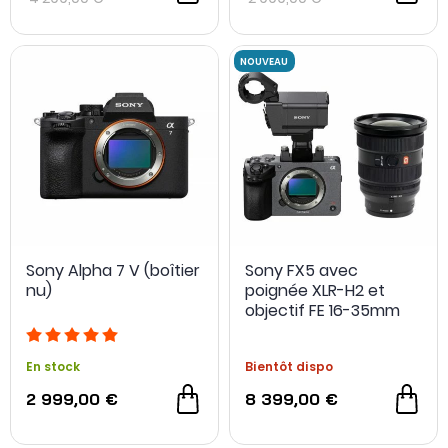
Sony Alpha 7 V (boîtier
Sony FX5 avec
nu)
poignée XLR-H2 et
NOUVEAU
objectif FE 16-35mm
f/2.8 GM2
En stock
Bientôt dispo
2 999,00 €
8 399,00 €