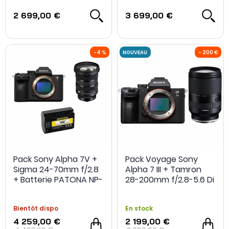
2 699,00 €
3 699,00 €
-200€ achat cumulé avec obj.
Pack Sony Alpha 7V +
Pack Voyage Sony
Sigma 24-70mm f/2.8
Alpha 7 III + Tamron
+ Batterie PATONA NP-
28-200mm f/2.8-5.6 Di
FZ100
III RDX
Bientôt dispo
En stock
4 259,00 €
2 199,00 €