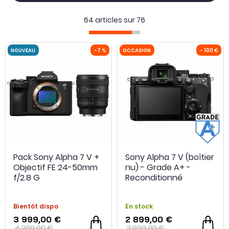
aux boîtiers
Alpha 7 III
et Alpha 7R II, idéals pour les
professionnels et les créateurs de contenu exigeants.
64 articles sur
76
Besoin d'un outil
complet et compact
que vous pouvez
emporter partout ? Optez pour les RX100 et
RX0 II
, petits
et robustes, ces bijoux de technologie sauront magnifier
toutes vos escapades.
Complétez ensuite votre équipement en vous équipant
d'
accessoires
complémentaires.
NOUVEAU
-7 %
OCCASION
Pack Sony Alpha 7 V +
Sony Alpha 7 V (boîtier
Objectif FE 24-50mm
nu) - Grade A+ -
f/2.8 G
Reconditionné
Bientôt dispo
En stock
3 999,00 €
2 899,00 €
4 299,00 €
2 999,00 €