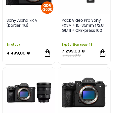
Sony Alpha 7R V
Pack Vidéo Pro Sony
(boîtier nu)
FX3A + 16-35mm f/2.8
GM II + CFExpress 160
Go
En stock
Expédition sous 48h
7 299,00 €
4 499,00 €
7 767,00 €
-3 %