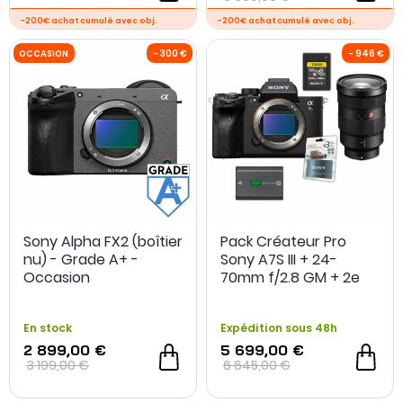
Sony Alpha FX2 (boîtier
Pack Créateur Pro
nu) - Grade A+ -
Sony A7S III + 24-
Occasion
70mm f/2.8 GM + 2e
Batterie + CF 160 Go +
Garantie 5 ans
En stock
Expédition sous 48h
2 899,00 €
5 699,00 €
3 199,00 €
6 645,00 €