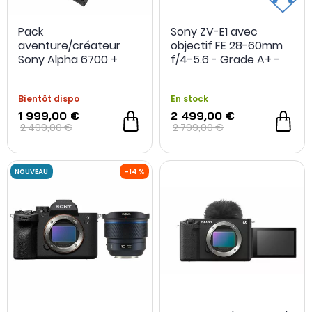
Pack
Sony ZV-E1 avec
aventure/créateur
objectif FE 28-60mm
Sony Alpha 6700 +
f/4-5.6 - Grade A+ -
optique 18-105mm +
Occasion
carte SD 64Go +
Bientôt dispo
En stock
fixation sac à dos +
seconde batterie
1 999,00 €
2 499,00 €
2 499,00 €
2 799,00 €
-200€ achat cumul