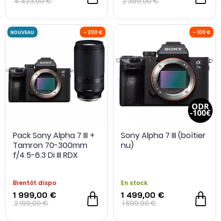
4 423,00 €
2 399,00 €
- 668 €
Pack Sony Alpha 7 III +
Sony Alpha 7 III (boîtier
Tamron 70-300mm
nu)
f/4.5-6.3 Di III RDX
Bientôt dispo
En stock
1 999,00 €
1 499,00 €
2 199,00 €
1 599,00 €