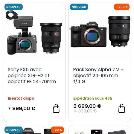
Sony FX5 avec
Pack Sony Alpha 7 V +
poignée XLR-H2 et
objectif 24-105 mm
objectif FE 24-70mm
f/4 G
f/2.8 GM II
Bientôt dispo
Expédition sous 48h
3 699,00 €
7 899,00 €
NOUVEAU
NOUVEAU
4 399,00 €