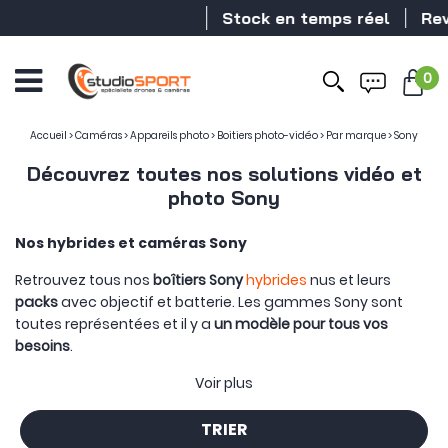
Stock en temps réel
Revendeur DJI
0
Accueil
>
Caméras
>
Appareils photo
>
Boitiers photo-vidéo
>
Par marque
>
Sony
Découvrez toutes nos solutions vidéo et
photo Sony
Nos hybrides et caméras Sony
Retrouvez tous nos
boîtiers Sony
hybrides
nus et leurs
packs
avec objectif et batterie. Les gammes Sony sont
toutes représentées et il y a
un modèle pour tous vos
besoins
.
Les novices ou aficionados d'autres marques que Sony
Voir plus
préféreront opter pour les Alpha 6400 et
Alpha 6500
pour
disposer d'une première
configuration professionnelle
.
TRIER
Boostez votre configuration à un
niveau supérieur
grâce