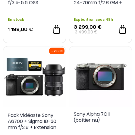
f/3.5-5.6 OSS
24-70mm f/2.8 GM +
Extension de garantie
+ Batterie FZ100
En stock
Expédition sous 48h
3 299,00 €
1 199,00 €
3 499,00 €
Sony Alpha 7C II
Pack Vidéaste Sony
(boîtier nu)
A6700 + Sigma 18-50
mm f/2.8 + Extension
de Garantie + 2e