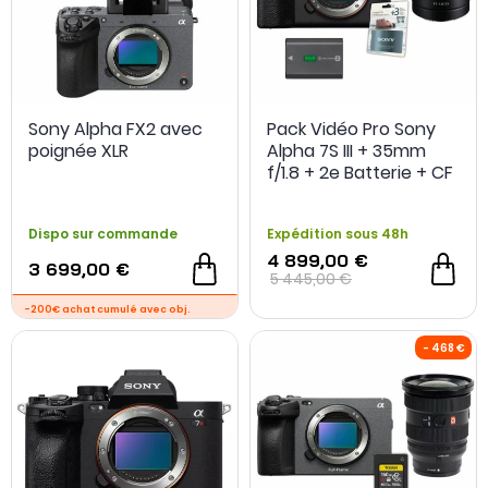
Sony Alpha FX2 avec
Pack Vidéo Pro Sony
poignée XLR
Alpha 7S III + 35mm
f/1.8 + 2e Batterie + CF
160 Go + Extension de
-200€ achat cumulé avec obj.
-200€ achat cumul
garantie
Dispo sur commande
Expédition sous 48h
4 899,00 €
3 699,00 €
- 400 €
5 445,00 €