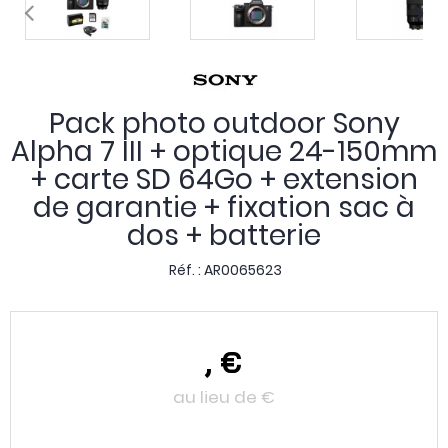
Pack photo outdoor Sony
Alpha 7 III + optique 24-150mm
+ carte SD 64Go + extension
de garantie + fixation sac à
dos + batterie
Réf. :
AR0065623
,
€
au lieu de
€