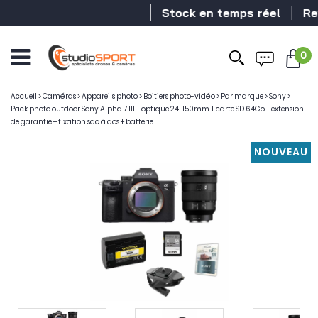
Stock en temps réel
Revendeu
0
Accueil
>
Caméras
>
Appareils photo
>
Boitiers photo-vidéo
>
Par marque
>
Sony
>
Pack photo outdoor Sony Alpha 7 III + optique 24-150mm + carte SD 64Go + extension
de garantie + fixation sac à dos + batterie
NOUVEAU