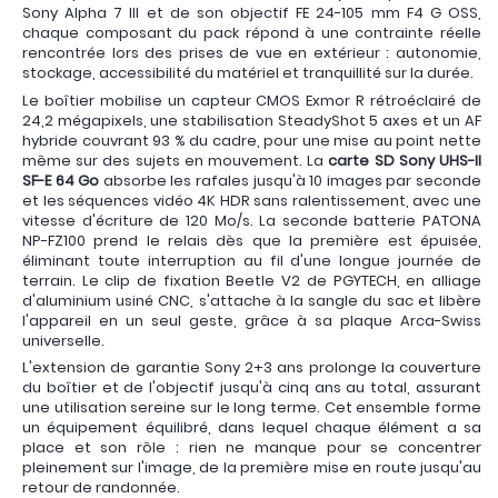
Sony Alpha 7 III et de son objectif FE 24-105 mm F4 G OSS,
chaque composant du pack répond à une contrainte réelle
rencontrée lors des prises de vue en extérieur : autonomie,
stockage, accessibilité du matériel et tranquillité sur la durée.
Le boîtier mobilise un capteur CMOS Exmor R rétroéclairé de
24,2 mégapixels, une stabilisation SteadyShot 5 axes et un AF
hybride couvrant 93 % du cadre, pour une mise au point nette
même sur des sujets en mouvement. La
carte SD Sony UHS-II
SF-E 64 Go
absorbe les rafales jusqu'à 10 images par seconde
et les séquences vidéo 4K HDR sans ralentissement, avec une
vitesse d'écriture de 120 Mo/s. La seconde batterie PATONA
NP-FZ100 prend le relais dès que la première est épuisée,
éliminant toute interruption au fil d'une longue journée de
terrain. Le clip de fixation Beetle V2 de PGYTECH, en alliage
d'aluminium usiné CNC, s'attache à la sangle du sac et libère
l'appareil en un seul geste, grâce à sa plaque Arca-Swiss
universelle.
L'extension de garantie Sony 2+3 ans prolonge la couverture
du boîtier et de l'objectif jusqu'à cinq ans au total, assurant
une utilisation sereine sur le long terme. Cet ensemble forme
un équipement équilibré, dans lequel chaque élément a sa
place et son rôle : rien ne manque pour se concentrer
pleinement sur l'image, de la première mise en route jusqu'au
retour de randonnée.