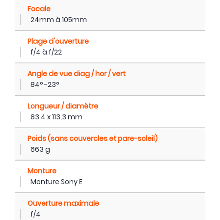
Focale
24mm à 105mm
Plage d'ouverture
f/4 à f/22
Angle de vue diag / hor / vert
84°–23°
Longueur / diamètre
83,4 x 113,3 mm
Poids (sans couvercles et pare-soleil)
663 g
Monture
Monture Sony E
Ouverture maximale
f/4