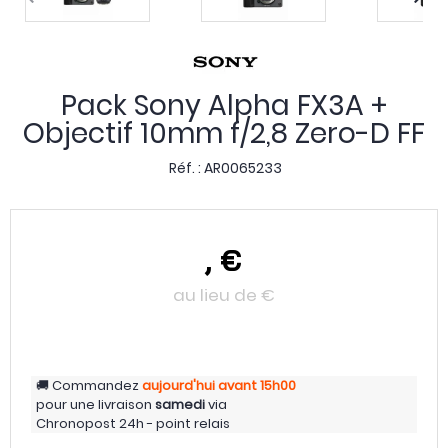
Pack Sony Alpha FX3A +
Objectif 10mm f/2,8 Zero-D FF
Réf. :
AR0065233
,
€
au lieu de
€
Commandez
aujourd'hui
avant 15h00
pour une livraison
samedi
via
Chronopost 24h - point relais