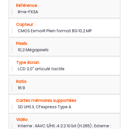
Référence
Ilme-FX3A
Capteur
CMOS ExmorR Plein format BSI 10,2 MP
Pixels
10,2 Mégapixels
Type écran
LCD 3,0" articulé tactile
Ratio
16:9
Cartes mémoires supportées
SD UHS II, CFexpress Type A
Vidéo
Interne : XAVC S/HS ;4:2:2 10 bit (H.265) ; Externe :