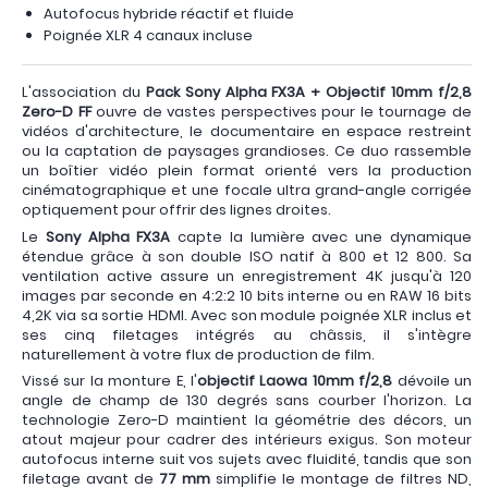
Autofocus hybride réactif et fluide
Poignée XLR 4 canaux incluse
L'association du
Pack Sony Alpha FX3A + Objectif 10mm f/2,8
Zero-D FF
ouvre de vastes perspectives pour le tournage de
vidéos d'architecture, le documentaire en espace restreint
ou la captation de paysages grandioses. Ce duo rassemble
un boîtier vidéo plein format orienté vers la production
cinématographique et une focale ultra grand-angle corrigée
optiquement pour offrir des lignes droites.
Le
Sony Alpha FX3A
capte la lumière avec une dynamique
étendue grâce à son double ISO natif à 800 et 12 800. Sa
ventilation active assure un enregistrement 4K jusqu'à 120
images par seconde en 4:2:2 10 bits interne ou en RAW 16 bits
4,2K via sa sortie HDMI. Avec son module poignée XLR inclus et
ses cinq filetages intégrés au châssis, il s'intègre
naturellement à votre flux de production de film.
Vissé sur la monture E, l'
objectif Laowa 10mm f/2,8
dévoile un
angle de champ de 130 degrés sans courber l'horizon. La
technologie Zero-D maintient la géométrie des décors, un
atout majeur pour cadrer des intérieurs exigus. Son moteur
autofocus interne suit vos sujets avec fluidité, tandis que son
filetage avant de
77 mm
simplifie le montage de filtres ND,