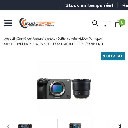
Stock en temps réel
Revende
0
Accueil
>
Caméras
>
Appareils photo
>
Boitiers photo-vidéo
>
Par type
>
Caméras vidéo
>
Pack Sony Alpha FX3A + Objectif 10mm f/2,8 Zero-D FF
NOUVEAU