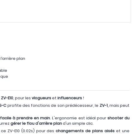
l’arrière plan
able
ique
u
ZV-E10
, pour les
vlogueurs
et
influenceurs
!
S-C
profite des fonctions de son prédécesseur, le
ZV-1,
mais peut
facile à prendre en main
. L'ergonomie est idéal pour
shooter du
urrez
gérer le flou d'arrière plan
d'un simple clic.
 ce ZV-E10 (0.02s) pour des
changements de plans aisés
et une