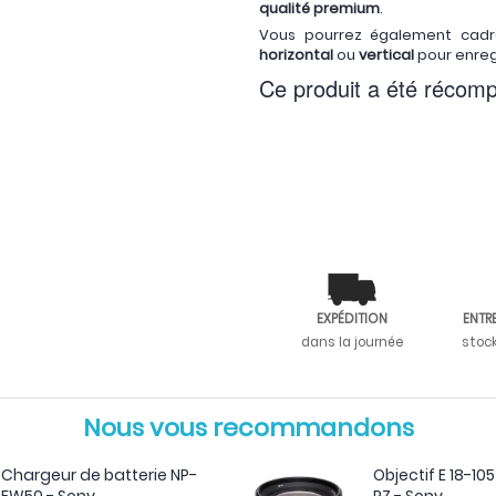
qualité premium
.
Vous pourrez également cadre
horizontal
ou
vertical
pour enregi
Ce produit a été récomp
EXPÉDITION
ENTR
dans la journée
stoc
Nous vous recommandons
Chargeur de batterie NP-
Objectif E 18-1
FW50 - Sony
PZ - Sony