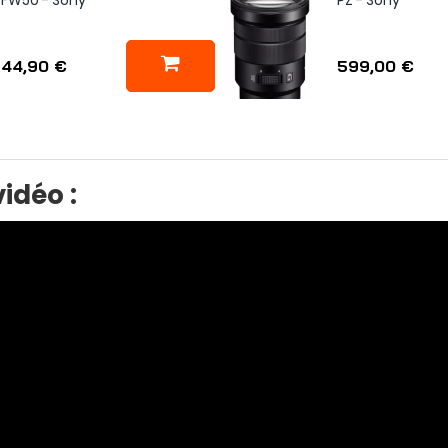
44,90 €
599,00 €
idéo :