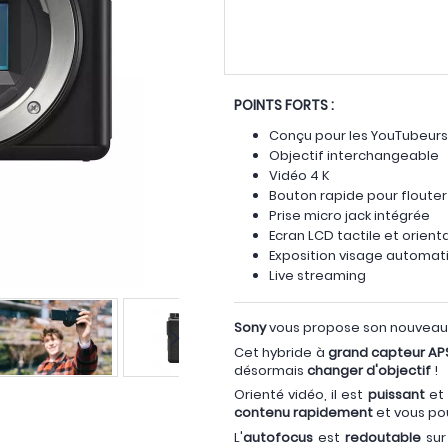
POINTS FORTS :
Conçu pour les YouTubeurs
Objectif interchangeable
Vidéo 4 K
Bouton rapide pour flouter 
Prise micro jack intégrée
Ecran LCD tactile et orient
Exposition visage automat
Live streaming
Sony
vous propose son nouvea
Cet hybride à
grand capteur AP
désormais
changer d'objectif
!
Orienté vidéo, il est
puissant
et
contenu rapidement
et vous po
L'
autofocus
est
redoutable
sur