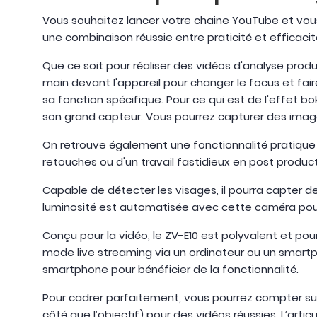
Vous souhaitez lancer votre chaine YouTube et vo
une combinaison réussie entre praticité et efficaci
Que ce soit pour réaliser des vidéos d'analyse produi
main devant l'appareil pour changer le focus et fair
sa fonction spécifique. Pour ce qui est de l'effet bo
son grand capteur. Vous pourrez capturer des images 
On retrouve également une fonctionnalité pratique po
retouches ou d'un travail fastidieux en post product
Capable de détecter les visages, il pourra capter
luminosité est automatisée avec cette caméra pou
Conçu pour la vidéo, le ZV-E10 est polyvalent et po
mode live streaming via un ordinateur ou un smartph
smartphone pour bénéficier de la fonctionnalité.
Pour cadrer parfaitement, vous pourrez compter sur 
côté que l’objectif) pour des vidéos réussies. L’ar