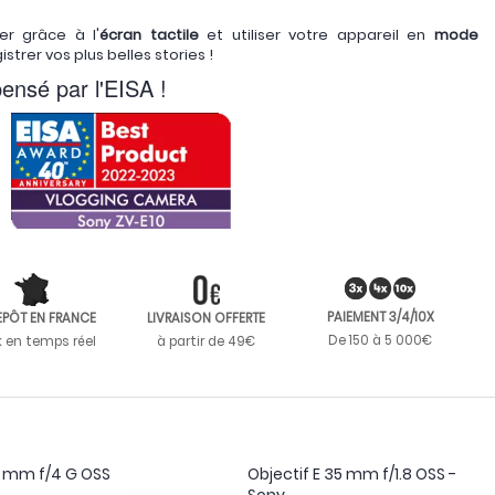
r grâce à l'
écran tactile
et utiliser votre appareil en
mode
strer vos plus belles stories !
ensé par l'EISA !
PAIEMENT 3/4/10X
EPÔT EN FRANCE
LIVRAISON OFFERTE
De 150 à 5 000€
k en temps réel
à partir de 49€
05 mm f/4 G OSS
Objectif E 35 mm f/1.8 OSS -
Sony