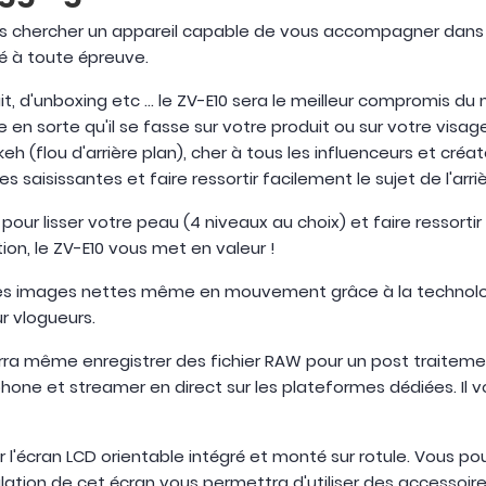
us chercher un appareil capable de vous accompagner dans 
té à toute épreuve.
t, d'unboxing etc ... le ZV-E10 sera le meilleur compromis du
e en sorte qu'il se fasse sur votre produit ou sur votre vis
keh (flou d'arrière plan), cher à tous les influenceurs et cré
saisissantes et faire ressortir facilement le sujet de l'arri
ur lisser votre peau (4 niveaux au choix) et faire ressortir 
ion, le ZV-E10 vous met en valeur !
 des images nettes même en mouvement grâce à la technolog
r vlogueurs.
urra même enregistrer des fichier RAW pour un post traiteme
one et streamer en direct sur les plateformes dédiées. Il v
l'écran LCD orientable intégré et monté sur rotule. Vous pou
ticulation de cet écran vous permettra d'utiliser des acce