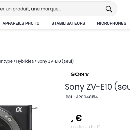
Revendeur DJI N°1 en France
Livr
APPAREILS PHOTO
STABILISATEURS
MICROPHONES
ar type
>
Hybrides
>
Sony ZV-E10 (seul)
Sony ZV-E10 (seu
Réf. :
AR0048154
,
€
au lieu de
€