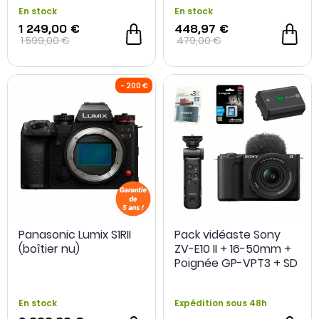
En stock
En stock
1 249,00 €
448,97 €
1 599,00 €
479,00 €
Panasonic Lumix S1RII
Pack vidéaste Sony
(boîtier nu)
ZV-E10 II + 16-50mm +
Poignée GP-VPT3 + SD
128Go + 2e Batterie
FZ100 + Extension de
En stock
Expédition sous 48h
garantie