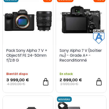
Pack Sony Alpha 7 V +
Sony Alpha 7 V (boîtier
NOUVEAU
-7 %
OCCASION
Objectif FE 24-50mm
nu) - Grade A+ -
f/2.8 G
Reconditionné
Bientôt dispo
En stock
3 999,00 €
2 899,00 €
4 299,00 €
2 999,00 €