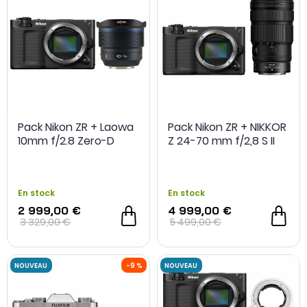
Pack Nikon ZR + Laowa
Pack Nikon ZR + NIKKOR
10mm f/2.8 Zero-D
Z 24-70 mm f/2,8 S II
NOUVEAU
-14 %
En stock
En stock
2 999,00 €
4 999,00 €
3 329,00 €
5 499,00 €