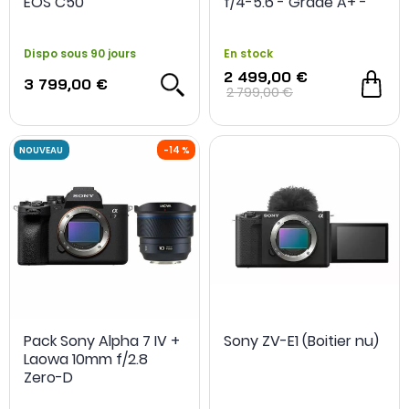
EOS C50
f/4-5.6 - Grade A+ -
Occasion
Dispo sous 90 jours
En stock
2 499,00 €
3 799,00 €
2 799,00 €
Pack Sony Alpha 7 IV +
Sony ZV-E1 (Boitier nu)
Laowa 10mm f/2.8
Zero-D
-200€ achat cumul