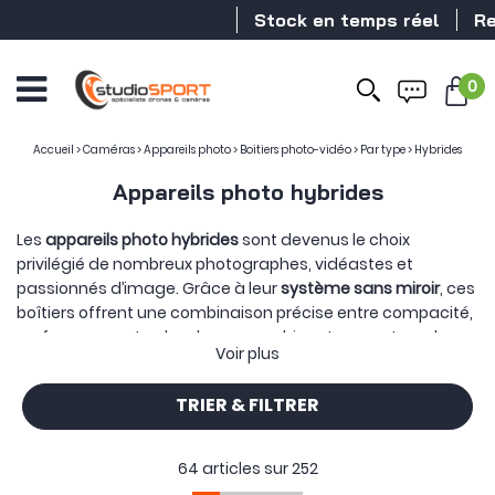
Stock en temps réel
Revendeur DJI
0
Accueil
>
Caméras
>
Appareils photo
>
Boitiers photo-vidéo
>
Par type
>
Hybrides
Appareils photo hybrides
Les
appareils photo hybrides
sont devenus le choix
privilégié de nombreux photographes, vidéastes et
passionnés d’image. Grâce à leur
système sans miroir
, ces
boîtiers offrent une combinaison précise entre compacité,
performance et polyvalence, combinant un capteur de
Voir plus
grande taille avec un viseur électronique et une large
compatibilité optique, sans le mécanisme reflex
TRIER & FILTRER
traditionnel. Ils embarquent les
dernières technologies en
matière d’autofocus
,
de traitement d’image
et
d’enregistrement vidéo
, tout en permettant
64 articles sur
252
l’interchangeabilité des objectifs.