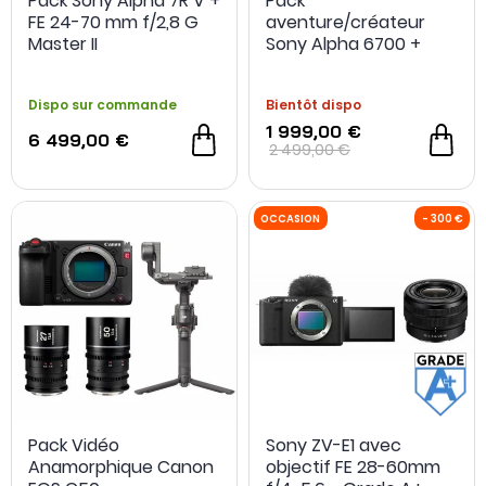
Pack Sony Alpha 7R V +
Pack
FE 24-70 mm f/2,8 G
aventure/créateur
Master II
Sony Alpha 6700 +
optique 18-105mm +
carte SD 64Go +
Dispo sur commande
Bientôt dispo
fixation sac à dos +
seconde batterie
1 999,00 €
6 499,00 €
2 499,00 €
Pack Vidéo
Sony ZV-E1 avec
Anamorphique Canon
objectif FE 28-60mm