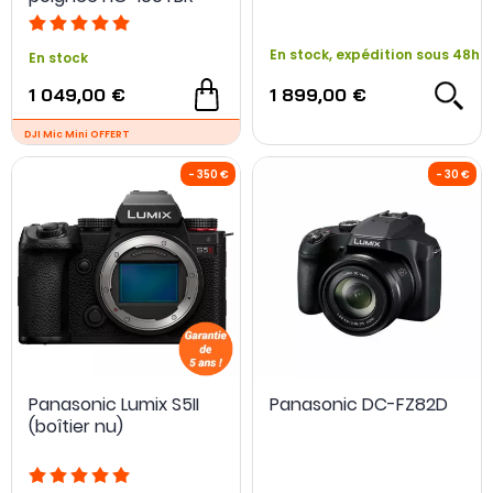
Micro DM-E100 + Carte
SD 128Go
En stock, expédition sous 48h
En stock
1 049,00 €
1 899,00 €
- 95 €
Panasonic Lumix S5II
Panasonic DC-FZ82D
(boîtier nu)