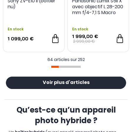
Sony ZV-E10 II (boîtier
Panasonic Lumix S5II X
NOUVEAU
nu)
avec objectif L 28-200
mm f/4-7,1 S Macro
En stock
En stock
1 999,00 €
1 099,00 €
2 999,00 €
64 articles sur
252
Voir plus d'articles
Qu’est-ce qu’un appareil
photo hybride ?