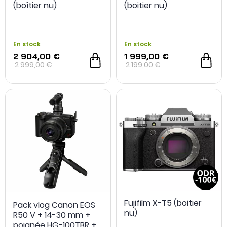
(boîtier nu)
(boitier nu)
En stock
En stock
2 904,00 €
1 999,00 €
2 999,00 €
2 199,00 €
Fujifilm X-T5 (boitier
Pack vlog Canon EOS
nu)
R50 V + 14-30 mm +
poignée HG-100TBR +