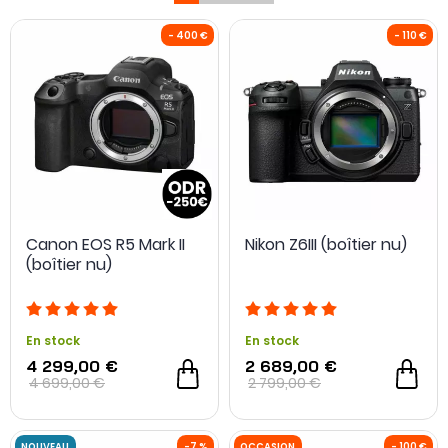
Que vous recherchiez un
boîtier hybride compact
pour
voyager léger ou que vous souhaitiez investir dans le
meilleur appareil photo hybride
pour monter en gamme,
cette catégorie regroupe les références des plus grandes
marques du marché. Elle s’adresse aussi bien aux
amateurs qui veulent progresser avec le
meilleur appareil
photo hybride débutant
, qu’aux photographes confirmés
- 400 €
souhaitant
choisir leur boîtier hybride
en fonction de leurs
pratiques photo ou vidéo. Polyvalents, réactifs et évolutifs,
les hybrides s’imposent comme un format durable et
performant à long terme.
Canon EOS R5 Mark II
Nikon Z6III (boîtier nu)
(boîtier nu)
En stock
En stock
4 299,00 €
2 689,00 €
4 699,00 €
2 799,00 €