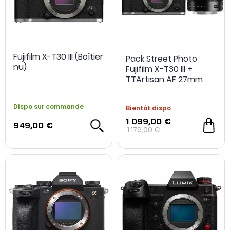
Fujifilm X-T30 III (Boîtier
Pack Street Photo
nu)
Fujifilm X-T30 III +
TTArtisan AF 27mm
f/2.8
Dispo sur commande
Bientôt dispo
1 099,00 €
949,00 €
1 179,00 €