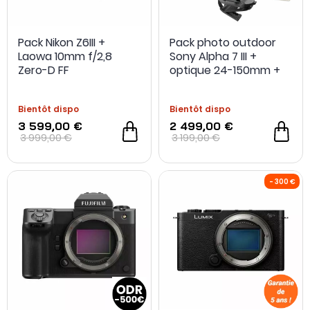
Pack Nikon Z6III +
Pack photo outdoor
Laowa 10mm f/2,8
Sony Alpha 7 III +
Zero-D FF
optique 24-150mm +
carte SD 64Go +
extension de garantie
Bientôt dispo
Bientôt dispo
+ fixation sac à dos +
batterie
3 599,00 €
2 499,00 €
3 999,00 €
3 199,00 €