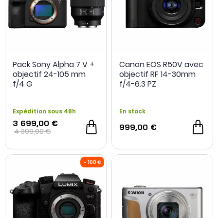
Pack Sony Alpha 7 V +
Canon EOS R50V avec
objectif 24-105 mm
objectif RF 14-30mm
f/4 G
f/4-6.3 PZ
Expédition sous 48h
En stock
3 699,00 €
999,00 €
4 399,00 €
NOUVEAU
- 700 €