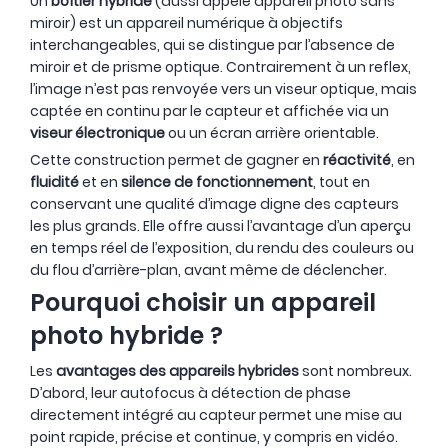
Un
boîtier hybride
(aussi appelé appareil photo sans
miroir) est un appareil numérique à objectifs
interchangeables, qui se distingue par l’absence de
miroir et de prisme optique. Contrairement à un reflex,
NOUVEAU
- 330 €
NOUVEAU
l’image n’est pas renvoyée vers un viseur optique, mais
captée en continu par le capteur et affichée via un
viseur électronique
ou un écran arrière orientable.
Cette construction permet de gagner en
réactivité
, en
fluidité
et en
silence de fonctionnement
, tout en
conservant une qualité d’image digne des capteurs
les plus grands. Elle offre aussi l’avantage d’un aperçu
en temps réel de l’exposition, du rendu des couleurs ou
du flou d’arrière-plan, avant même de déclencher.
Pourquoi choisir un appareil
photo hybride ?
Les
avantages des appareils hybrides
sont nombreux.
D’abord, leur autofocus à détection de phase
directement intégré au capteur permet une mise au
point rapide, précise et continue, y compris en vidéo.