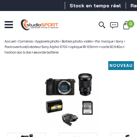
Stock en temps réel
Revende
0
Accueil
>
Caméras
>
Appareils photo
>
Boitiers photo-vidéo
>
Par marque
>
Sony
>
Pack aventure/créateur Sony Alpha 6700 + optique 18-105mm + carte SD 64Go +
fixation sac à dos + seconde batterie
NOUVEAU