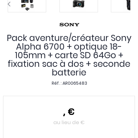
Pack aventure/créateur Sony
Alpha 6700 + optique 18-
105mm + carte SD 64Go +
fixation sac à dos + seconde
batterie
Réf. :
AR0065483
,
€
au lieu de
€