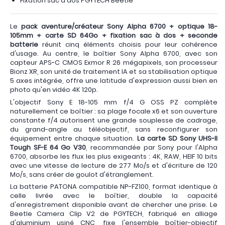
Fixation sac à dos PGYTECH Beetle
Le
pack aventure/créateur Sony Alpha 6700 + optique 18-
105mm + carte SD 64Go + fixation sac à dos + seconde
batterie
réunit cinq éléments choisis pour leur cohérence
d'usage. Au centre, le boîtier Sony Alpha 6700, avec son
capteur APS-C CMOS Exmor R 26 mégapixels, son processeur
Bionz XR, son unité de traitement IA et sa stabilisation optique
5 axes intégrée, offre une latitude d'expression aussi bien en
photo qu'en vidéo 4K 120p.
L'objectif Sony E 18-105 mm f/4 G OSS PZ complète
naturellement ce boîtier : sa plage focale x6 et son ouverture
constante f/4 autorisent une grande souplesse de cadrage,
du grand-angle au téléobjectif, sans reconfigurer son
équipement entre chaque situation.
La carte SD Sony UHS-II
Tough SF-E 64 Go V30
, recommandée par Sony pour l'Alpha
6700, absorbe les flux les plus exigeants : 4K, RAW, HEIF 10 bits
avec une vitesse de lecture de 277 Mo/s et d'écriture de 120
Mo/s, sans créer de goulot d'étranglement.
La batterie PATONA compatible NP-FZ100, format identique à
celle livrée avec le boîtier, double la capacité
d'enregistrement disponible avant de chercher une prise. Le
Beetle Camera Clip V2 de PGYTECH, fabriqué en alliage
d'aluminium usiné CNC, fixe l'ensemble boîtier-objectif