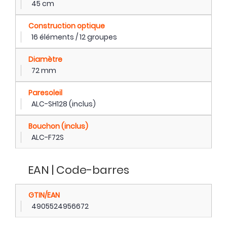
45 cm
Construction optique
16 éléments / 12 groupes
Diamètre
72 mm
Paresoleil
ALC-SH128 (inclus)
Bouchon (inclus)
ALC-F72S
EAN | Code-barres
GTIN/EAN
4905524956672