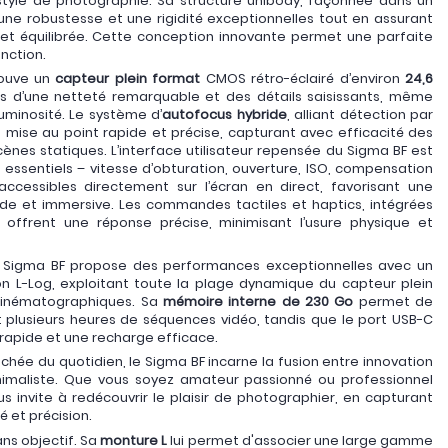
style de photographie. Sa structure unibody, façonnée dans un
 une robustesse et une rigidité exceptionnelles tout en assurant
et équilibrée. Cette conception innovante permet une parfaite
nction.
rouve un
capteur plein format
CMOS rétro-éclairé d’environ
24,6
es d’une netteté remarquable et des détails saisissants, même
uminosité. Le système d’
autofocus hybride
, alliant détection par
 mise au point rapide et précise, capturant avec efficacité des
nes statiques. L’interface utilisateur repensée du Sigma BF est
s essentiels – vitesse d’obturation, ouverture, ISO, compensation
cessibles directement sur l’écran en direct, favorisant une
ide et immersive. Les commandes tactiles et haptics, intégrées
offrent une réponse précise, minimisant l’usure physique et
e Sigma BF propose des performances exceptionnelles avec un
on L-Log, exploitant toute la plage dynamique du capteur plein
cinématographiques. Sa
mémoire interne de 230 Go
permet de
t plusieurs heures de séquences vidéo, tandis que le port USB-C
rapide et une recharge efficace.
chée du quotidien, le Sigma BF incarne la fusion entre innovation
imaliste. Que vous soyez amateur passionné ou professionnel
us invite à redécouvrir le plaisir de photographier, en capturant
 et précision.
sans objectif. Sa
monture L
lui permet d'associer une large gamme