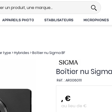
Revendeur DJI N°1 en France
Li
APPAREILS PHOTO
STABILISATEURS
MICROPHONES
ar type
>
Hybrides
>
Boîtier nu Sigma BF
Boîtier nu Sigma
Réf. :
AR0060111
,
€
au lieu de
€