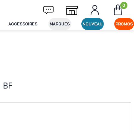
0
vraison offerte dès 49€ d'achat
Expédition
ACCESSOIRES
MARQUES
NOUVEAU
PROMOS
 BF