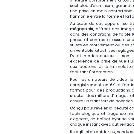
s’intègre parfaitement à tout 
seul bloc d’aluminium, garantit
une prise en main confortable 
harmonie entre la forme et la fo
Au cœur de cet appareil se t
mégapixels
, offrant des imag
dans des conditions de faible l
phase et contraste, assure une
sujets en mouvement ou des scè
un véritable atout. Les réglage
EV et modes couleur – sont ac
expérience de prise de vue flu
aux boutons et à la molette, 
facilitant l’interaction.
Pour les amateurs de vidéo, l
enregistrement en 6K et l’opti
format pour des productions 
stocker des milliers d’images e
assure un transfert de données 
Conçu pour révéler la beauté ca
technologique et élégance min
exigeant, ce boîtier hybride vo
chaque instant avec authenticité
Il s'agit ici du boîtier nu, vendu 