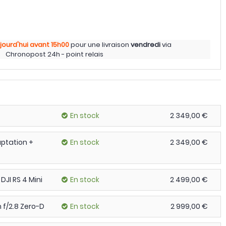
jourd'hui
avant 15h00
pour une livraison
vendredi
via
Chronopost 24h - point relais
En stock
2 349,00 €
ptation +
En stock
2 349,00 €
DJI RS 4 Mini
En stock
2 499,00 €
f/2.8 Zero-D
En stock
2 999,00 €