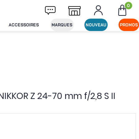
0
raison offerte dès 49€ d'achat
Expédition 
ACCESSOIRES
MARQUES
NOUVEAU
PROMOS
NIKKOR Z 24-70 mm f/2,8 S II