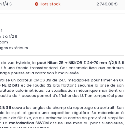
 f/4 S
Hors stock
2 749,00 €
if
t à f/2,8
 zoom
ages extérieurs
e de vue hybride, le
pack Nikon ZR + NIKKOR Z 24-70 mm f/2,8 S II
t à une focale transstandard. Cet ensemble livre aux cadreurs
nage poussé et la captation à main levée.
tilise un capteur CMOS BSI de 24,5 mégapixels pour filmer en 6K
NE 12 bits
et de l'audio 32 bits flottant sécurise la prise de son
atitude colorimétrique. La stabilisation mécanique maintient un
 tactile de 4 pouces permet d'afficher des LUT en temps réel pour
8 S II
couvre les angles de champ du reportage au portrait. Son
ole le sujet et garde une exposition régulière. Sa mécanique à
eur de fût fixe, ce qui préserve le centre de gravité et simplifie
r. La
motorisation SSVCM
assure une mise au point silencieuse,