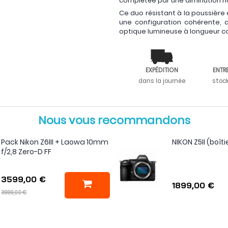
complétée par une diminution n
Ce duo résistant à la poussière 
une configuration cohérente, a
optique lumineuse à longueur c
EXPÉDITION
ENTR
dans la journée
stoc
Nous vous recommandons
Pack Nikon Z6III + Laowa 10mm
NIKON Z5II (boîti
f/2,8 Zero-D FF
3599,00 €
1899,00 €
3999,00 €