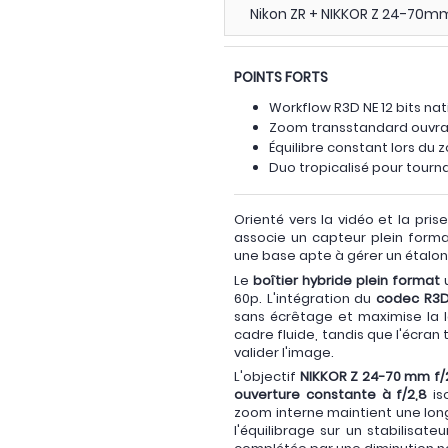
Nikon ZR + NIKKOR Z 24-70mm
POINTS FORTS
Workflow R3D NE 12 bits nat
Zoom transstandard ouvran
Équilibre constant lors du
Duo tropicalisé pour tourn
Orienté vers la vidéo et la pris
associe un capteur plein forma
une base apte à gérer un étalon
Le
boîtier hybride plein format
u
60p. L'intégration du
codec R3D 
sans écrêtage et maximise la l
cadre fluide, tandis que l'écran
valider l'image.
L'objectif
NIKKOR Z 24-70 mm f/2,
ouverture constante à f/2,8
is
zoom interne maintient une longu
l'équilibrage sur un stabilisateu