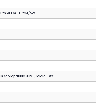
 H.265/HEVC, H.264/AVC
SDHC compatible UHS-I, microSDXC