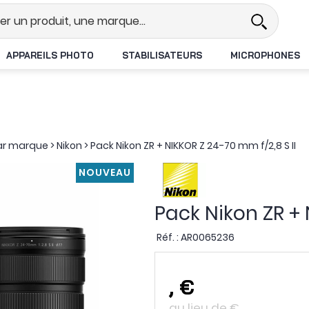
Revendeur DJI N°1 en France
Liv
APPAREILS PHOTO
STABILISATEURS
MICROPHONES
ar marque
>
Nikon
>
Pack Nikon ZR + NIKKOR Z 24-70 mm f/2,8 S II
NOUVEAU
Pack Nikon ZR + 
Réf. :
AR0065236
,
€
au lieu de
€