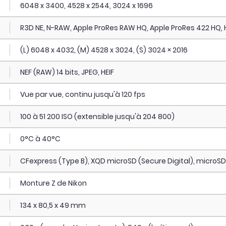
6048 x 3400, 4528 x 2544, 3024 x 1696
R3D NE, N-RAW, Apple ProRes RAW HQ, Apple ProRes 422 HQ,
(L) 6048 x 4032, (M) 4528 x 3024, (S) 3024 × 2016
NEF (RAW) 14 bits, JPEG, HEIF
Vue par vue, continu jusqu'à 120 fps
100 à 51 200 ISO (extensible jusqu'à 204 800)
0°C à 40°C
CFexpress (Type B), XQD microSD (Secure Digital), micro
Monture Z de Nikon
134 x 80,5 x 49 mm