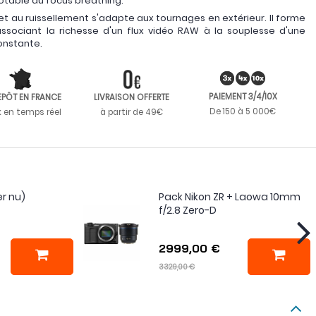
otable du focus breathing.
et au ruissellement s'adapte aux tournages en extérieur. Il forme
ssociant la richesse d'un flux vidéo RAW à la souplesse d'une
onstante.
PAIEMENT 3/4/10X
EPÔT EN FRANCE
LIVRAISON OFFERTE
De 150 à 5 000€
k en temps réel
à partir de 49€
er nu)
Pack Nikon ZR + Laowa 10mm
f/2.8 Zero-D
2999,00 €
3329,00 €