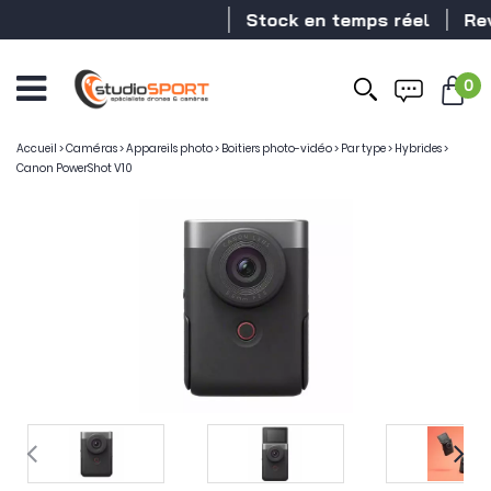
Stock en temps réel
Revende
0
Accueil
>
Caméras
>
Appareils photo
>
Boitiers photo-vidéo
>
Par type
>
Hybrides
>
Canon PowerShot V10