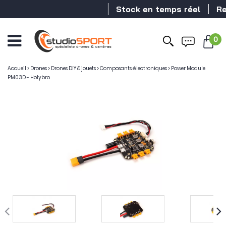
Stock en temps réel
Reve
0
Ouvrir
le
menu
Accueil
>
Drones
>
Drones DIY & jouets
>
Composants électroniques
>
Power Module
PM03D - Holybro