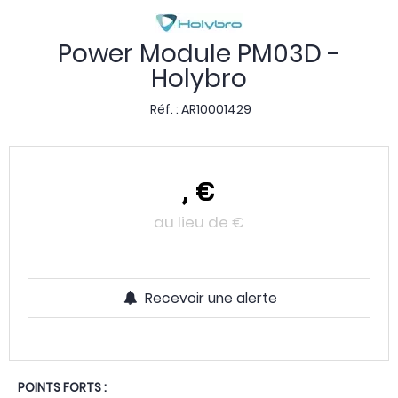
Power Module PM03D -
Holybro
Réf. :
AR10001429
,
€
au lieu de
€
Recevoir une alerte
POINTS FORTS :