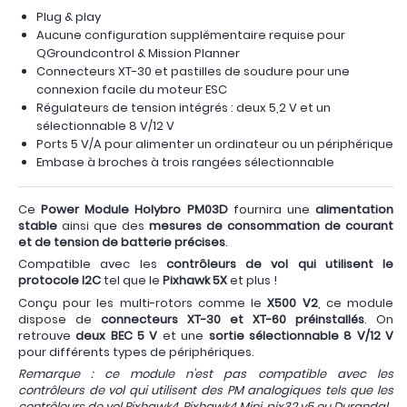
Plug & play
Aucune configuration supplémentaire requise pour
QGroundcontrol & Mission Planner
Connecteurs XT-30 et pastilles de soudure pour une
connexion facile du moteur ESC
Régulateurs de tension intégrés : deux 5,2 V et un
sélectionnable 8 V/12 V
Ports 5 V/A pour alimenter un ordinateur ou un périphérique
Embase à broches à trois rangées sélectionnable
Ce
Power Module Holybro PM03D
fournira une
alimentation
stable
ainsi que des
mesures de consommation de courant
et de tension de batterie précises
.
Compatible avec les
contrôleurs de vol qui utilisent le
protocole I2C
tel que le
Pixhawk 5X
et plus !
Conçu pour les multi-rotors comme le
X500 V2
, ce module
dispose de
connecteurs XT-30 et XT-60 préinstallés
. On
retrouve
deux BEC 5 V
et une
sortie sélectionnable 8 V/12 V
pour différents types de périphériques.
Remarque : ce module n'est pas compatible avec les
contrôleurs de vol qui utilisent des PM analogiques tels que les
contrôleurs de vol Pixhawk4, Pixhawk4 Mini, pix32 v5 ou Durandal.