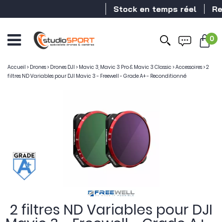
Stock en temps réel
Reve
0
Accueil
>
Drones
>
Drones DJI
>
Mavic 3, Mavic 3 Pro & Mavic 3 Classic
>
Accessoires
>
2
filtres ND Variables pour DJI Mavic 3 - Freewell - Grade A+ - Reconditionné
2 filtres ND Variables pour DJI