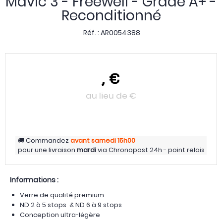
Mavic 3 - Freewell - Grade A+ -
Reconditionné
Réf. :
AR0054388
,
€
au lieu de
€
Commandez
avant samedi
15h00
pour une livraison
mardi
via
Chronopost 24h - point relais
Informations :
Verre de qualité premium
ND 2 à 5 stops & ND 6 à 9 stops
Conception ultra-légère