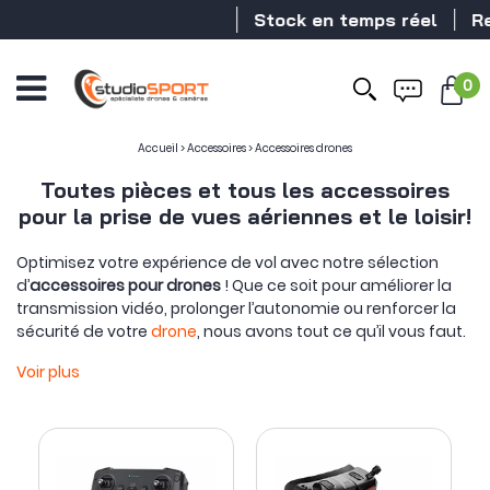
Stock en temps réel
Reve
0
Accueil
>
Accessoires
>
Accessoires drones
Toutes pièces et tous les accessoires
pour la prise de vues aériennes et le loisir!
Optimisez votre expérience de vol avec notre sélection
d’
accessoires pour drones
! Que ce soit pour améliorer la
transmission vidéo, prolonger l’autonomie ou renforcer la
sécurité de votre
drone
, nous avons tout ce qu’il vous faut.
Explorez nos
Voir plus
solutions de rangement
, motorisation,
contrôleurs de vol et bien plus encore pour un vol toujours
plus performant et sécurisé.