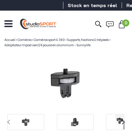
Stock en temps réel
Reve
0
Accueil
>
Caméras
>
Caméras sport & 360
>
Supports, fixations & trépieds
>
Adaptateur tripod vers 1/4 pouce en aluminium - Sunnylife