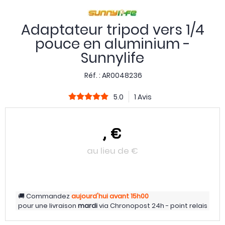
Adaptateur tripod vers 1/4
pouce en aluminium -
Sunnylife
Réf. :
AR0048236
5.0
1 Avis
,
€
au lieu de
€
Commandez
aujourd'hui
avant 15h00
pour une livraison
mardi
via
Chronopost 24h - point relais