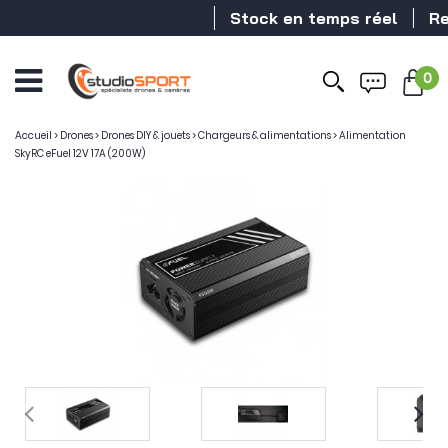
Stock en temps réel
Reve
0
Accueil
>
Drones
>
Drones DIY & jouets
>
Chargeurs & alimentations
>
Alimentation
SkyRC eFuel 12V 17A (200W)