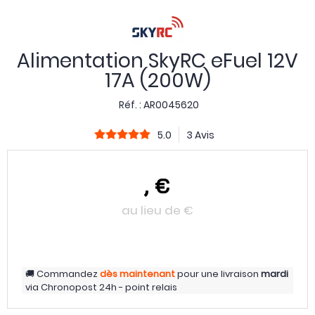
Alimentation SkyRC eFuel 12V
17A (200W)
Réf. :
AR0045620
5.0
3 Avis
,
€
au lieu de
€
Commandez
dès maintenant
pour une livraison
mardi
via
Chronopost 24h - point relais