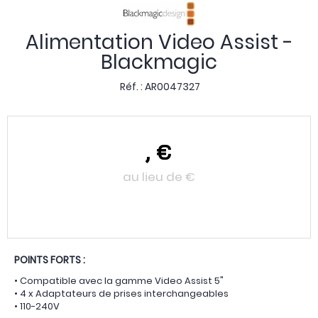
Alimentation Video Assist -
Blackmagic
Réf. :
AR0047327
,
€
au lieu de
€
POINTS FORTS :
• Compatible avec la gamme Video Assist 5"
• 4 x Adaptateurs de prises interchangeables
• 110-240V