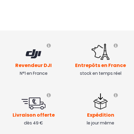
Avis collecté par Trustpilot
L’antenne est nickel, le signal video de mon Eachine
Wizzard est bien mieux que celle d’origine.
( 26/06/23 )
Revendeur DJI
Entrepôts en France
N°1 en France
stock en temps réel
Livraison offerte
Expédition
dès 49 €
le jour même