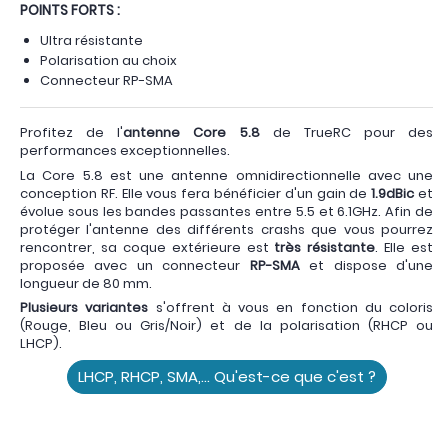
POINTS FORTS :
Ultra résistante
Polarisation au choix
Connecteur RP-SMA
Profitez de l'
antenne Core 5.8
de TrueRC pour des
performances exceptionnelles.
La Core 5.8 est une antenne omnidirectionnelle avec une
conception RF. Elle vous fera bénéficier d'un gain de
1.9dBic
et
évolue sous les bandes passantes entre 5.5 et 6.1GHz. Afin de
protéger l'antenne des différents crashs que vous pourrez
rencontrer, sa coque extérieure est
très résistante
. Elle est
proposée avec un connecteur
RP-SMA
et dispose d'une
longueur de 80 mm.
Plusieurs variantes
s'offrent à vous en fonction du coloris
(Rouge, Bleu ou Gris/Noir) et de la polarisation (RHCP ou
LHCP).
LHCP, RHCP, SMA,... Qu'est-ce que c'est ?