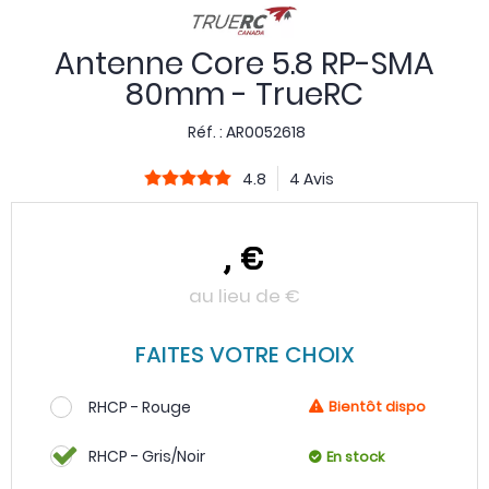
Antenne Core 5.8 RP-SMA
80mm - TrueRC
Réf. :
AR0052618
4.8
4 Avis
,
€
au lieu de
€
FAITES VOTRE CHOIX
RHCP - Rouge
Bientôt dispo
RHCP - Gris/Noir
En stock