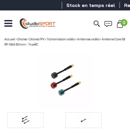
Stock en temps réel
Reven
0
Accueil
>
Drones
>
Drones FPV
>
Transmission vidéo
>
Antennes vidéo
>
Antenne Core 5.8
RP-SMA 80mm - TrueRC