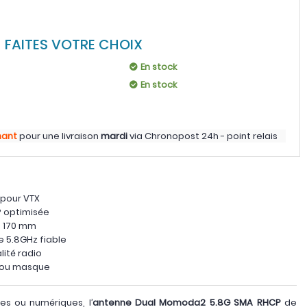
FAITES VOTRE CHOIX
En stock
En stock
nant
pour une livraison
mardi
via
Chronopost 24h - point relais
pour VTX
P optimisée
u 170 mm
e 5.8GHz fiable
ité radio
 ou masque
es ou numériques, l’
antenne Dual Momoda2 5.8G SMA RHCP
de