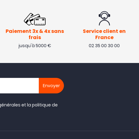
Paiement 3x & 4x sans
Service client en
frais
France
jusqu'à 5000 €
02 35 00 30 00
générales
et la
politique de