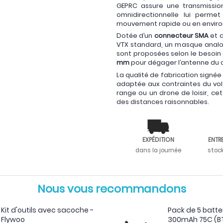
GEPRC assure une transmissio
omnidirectionnelle lui perm
mouvement rapide ou en envir
Dotée d’un
connecteur SMA
et d
VTX standard, un masque analo
sont proposées selon le besoin d
mm
pour dégager l’antenne du co
La qualité de fabrication signé
adaptée aux contraintes du vol 
range ou un drone de loisir, ce
des distances raisonnables.
EXPÉDITION
ENTR
dans la journée
stoc
Nous vous recommandons
Kit d'outils avec sacoche -
Pack de 5 batter
Flywoo
300mAh 75C (BT