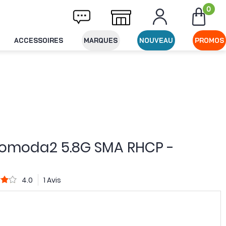
0
vraison offerte dès 49€ d'achat
Expéditio
ACCESSOIRES
MARQUES
NOUVEAU
PROMOS
omoda2 5.8G SMA RHCP -
4.0
1 Avis