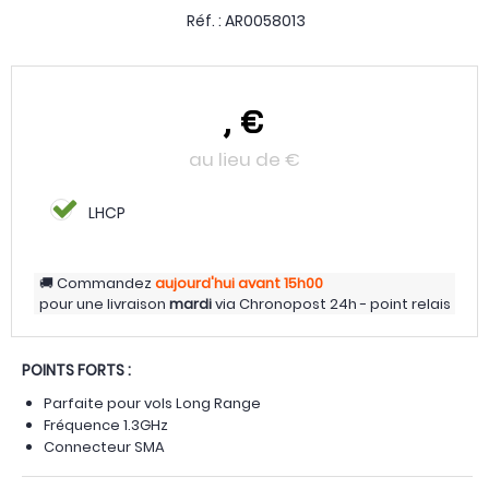
Réf. :
AR0058013
,
€
au lieu de
€
LHCP
Commandez
aujourd'hui
avant 15h00
pour une livraison
mardi
via
Chronopost 24h - point relais
POINTS FORTS :
Parfaite pour vols Long Range
Fréquence 1.3GHz
Connecteur SMA