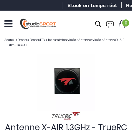
Stock en temps réel
Reve
0
Accueil
>
Drones
>
Drones FPV
>
Transmission vidéo
>
Antennes vidéo
>
Antenne X-AIR
1.3GHz - TrueRC
Antenne X-AIR 1.3GHz - TrueRC