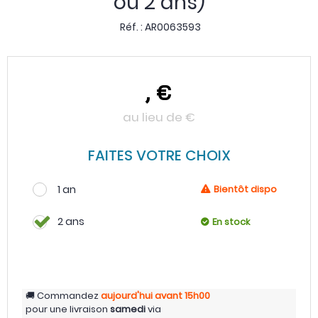
ou 2 ans)
Réf. :
AR0063593
,
€
au lieu de
€
FAITES VOTRE CHOIX
1 an
Bientôt dispo
2 ans
En stock
Commandez
aujourd'hui
avant 15h00
pour une livraison
samedi
via