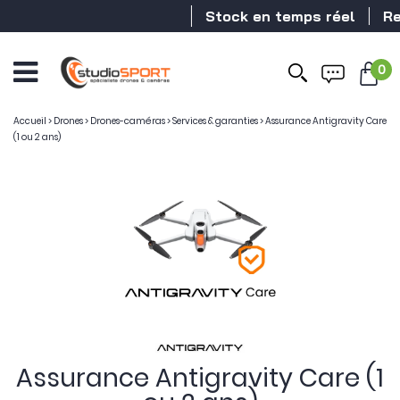
Stock en temps réel
Reven
0
Accueil
>
Drones
>
Drones-caméras
>
Services & garanties
>
Assurance Antigravity Care
(1 ou 2 ans)
Assurance Antigravity Care (1