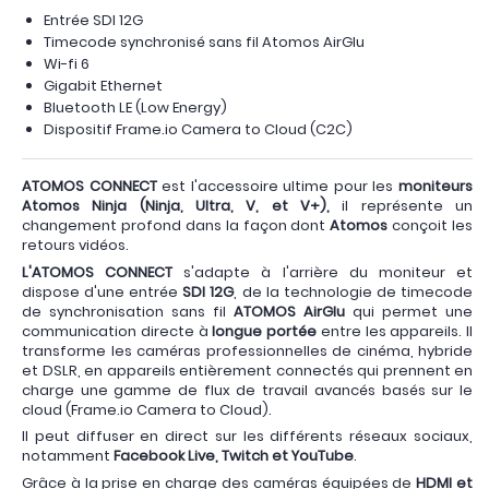
Entrée SDI 12G
Timecode synchronisé sans fil Atomos AirGlu
Wi-fi 6
Gigabit Ethernet
Bluetooth LE (Low Energy)
Dispositif Frame.io Camera to Cloud (C2C)
ATOMOS CONNECT
est l'accessoire ultime pour les
moniteurs
Atomos Ninja (Ninja, Ultra, V, et V+),
il représente un
changement profond dans la façon dont
Atomos
conçoit les
retours vidéos.
L'ATOMOS CONNECT
s'adapte à l'arrière du moniteur et
dispose d'une entrée
SDI 12G
, de la technologie de timecode
de synchronisation sans fil
ATOMOS AirGlu
qui permet une
communication directe à
longue portée
entre les appareils. Il
transforme les caméras professionnelles de cinéma, hybride
et DSLR, en appareils entièrement connectés qui prennent en
charge une gamme de flux de travail avancés basés sur le
cloud (Frame.io Camera to Cloud).
Il peut diffuser en direct sur les différents réseaux sociaux,
notamment
Facebook Live, Twitch et YouTube
.
Grâce à la prise en charge des caméras équipées de
HDMI et