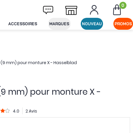
0
ivraison offerte dès 49€ d'achat
Expéditio
ACCESSOIRES
MARQUES
NOUVEAU
PROMOS
(9 mm) pour monture X - Hasselblad
(9 mm) pour monture X -
4.0
2 Avis