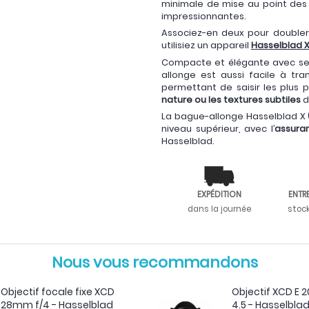
minimale de mise au point des
impressionnantes.
Associez-en deux pour doubler 
utilisiez un appareil
Hasselblad 
Compacte et élégante avec se
allonge est aussi facile à tra
permettant de saisir les plus p
nature ou les textures subtiles
d
La bague-allonge Hasselblad X (9
niveau supérieur, avec l’
assura
Hasselblad.
EXPÉDITION
ENTR
dans la journée
stoc
Nous vous recommandons
Objectif focale fixe XCD
Objectif XCD E 
28mm f/4 - Hasselblad
4.5 - Hasselbla