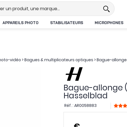
l
Revendeur DJI N°1 en France
L
APPAREILS PHOTO
STABILISATEURS
MICROPHONES
photo-vidéo
>
Bagues & multiplicateurs optiques
>
Bague-allonge 
Bague-allonge 
Hasselblad
Réf. :
AR0058883
,
€