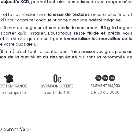
objectifs XCD
, permettant ainsi des prises de vue rapprochées
l’effet et révéler une
richesse de textures
encore plus fine, et
X2D
pour capturer chaque nuance avec une fidélité inégalée.
s 9 mm de longueur et son poids de seulement
89 g
, la bague-
nsporter qu’à installer. L’autofocus reste
fluide et précis
, vous
etits détails, que ce soit pour
immortaliser les merveilles de la
e votre quotidien.
 mm), c'est l'outil essentiel pour faire passer vos gros plans au
nce de la qualité et du design épuré
qui font la renommée de
PAIEMENT 3/4/10X
EPÔT EN FRANCE
LIVRAISON OFFERTE
De 150 à 5 000€
k en temps réel
à partir de 49€
20-35mm f/3.2-
d