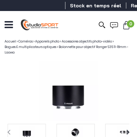
Stock en temps réel
Reve
0
Accueil
>
Caméras
>
Appareils photo
>
Accessoires objectifs photo-vidéo
>
Bagues & multiplicateurs optiques
>
Baïonnette pour objectif Ranger S35 11-18mm -
Laowa