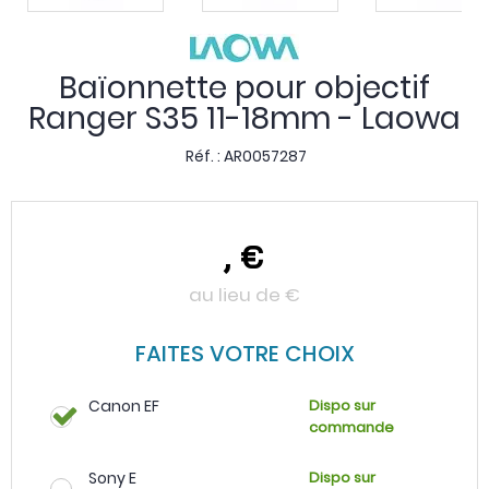
Baïonnette pour objectif
Ranger S35 11-18mm - Laowa
Réf. :
AR0057287
,
€
au lieu de
€
FAITES VOTRE CHOIX
Canon EF
Dispo sur
commande
Sony E
Dispo sur