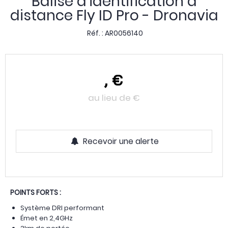
Balise d'identification à
distance Fly ID Pro - Dronavia
Réf. :
AR0056140
,
€
au lieu de
€
Recevoir une alerte
POINTS FORTS :
Système DRI performant
Émet en 2,4GHz