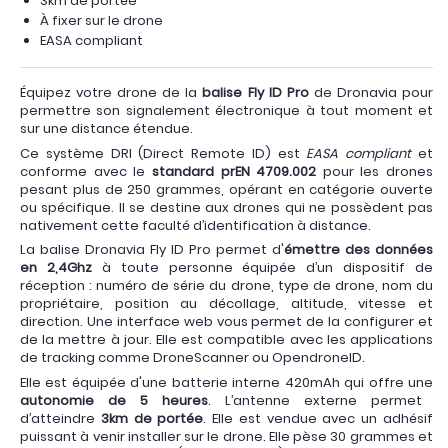
3km de portée
À fixer sur le drone
EASA compliant
Équipez votre drone de la
balise Fly ID Pro
de Dronavia pour
permettre son signalement électronique à tout moment et
sur une distance étendue.
Ce système DRI (Direct Remote ID) est
EASA compliant
et
conforme avec le
standard prEN 4709.002
pour les drones
pesant plus de 250 grammes, opérant en catégorie ouverte
ou spécifique. Il se destine aux drones qui ne possèdent pas
nativement cette faculté d’identification à distance.
La balise Dronavia Fly ID Pro permet d'
émettre des données
en 2,4Ghz
à toute personne équipée d’un dispositif de
réception : numéro de série du drone, type de drone, nom du
propriétaire, position au décollage, altitude, vitesse et
direction. Une interface web vous permet de la configurer et
de la mettre à jour. Elle est compatible avec les applications
de tracking comme DroneScanner ou OpendroneID.
Elle est équipée d'une batterie interne 420mAh qui offre une
autonomie de 5 heures
. L’antenne externe permet
d’atteindre
3km de portée
. Elle est vendue avec un adhésif
puissant à venir installer sur le drone. Elle pèse 30 grammes et