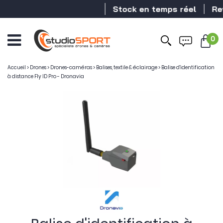
Stock en temps réel
Reve
0
Ouvrir
le
menu
Accueil
>
Drones
>
Drones-caméras
>
Balises, textile & éclairage
>
Balise d'identification
à distance Fly ID Pro - Dronavia