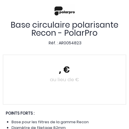
Base circulaire polarisante
Recon - PolarPro
Réf. :
AR0054823
,
€
au lieu de
€
POINTS FORTS :
Base pour les filtres de la gamme Recon
Diamètre de filetage 82mm