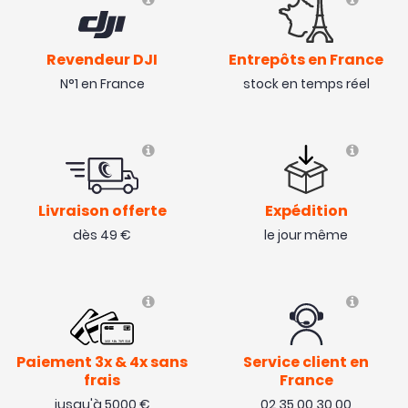
Revendeur DJI
Entrepôts en France
N°1 en France
stock en temps réel
Livraison offerte
Expédition
dès 49 €
le jour même
Paiement 3x & 4x sans
Service client en
frais
France
jusqu'à 5000 €
02 35 00 30 00