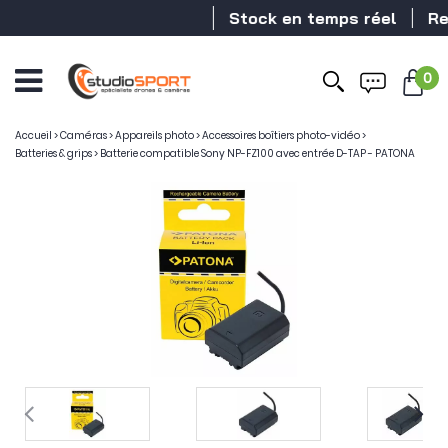
Stock en temps réel
Reve
0
Accueil
>
Caméras
>
Appareils photo
>
Accessoires boîtiers photo-vidéo
>
Batteries & grips
>
Batterie compatible Sony NP-FZ100 avec entrée D-TAP - PATONA