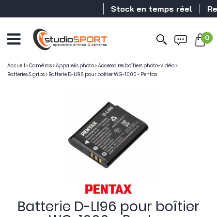
Stock en temps réel
Reve
0
Ouvrir
le
menu
Accueil
>
Caméras
>
Appareils photo
>
Accessoires boîtiers photo-vidéo
>
Batteries & grips
>
Batterie D-LI96 pour boîtier WG-1000 - Pentax
Batterie D-LI96 pour boîtier