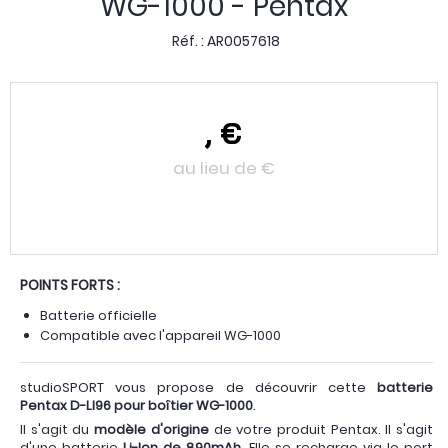
WG-1000 - Pentax
Réf. :
AR0057618
,
€
au lieu de
€
POINTS FORTS :
Batterie officielle
Compatible avec l'appareil WG-1000
studioSPORT vous propose de découvrir cette
batterie
Pentax D-LI96 pour boîtier WG-1000
.
Il s'agit du
modèle d'origine
de votre produit Pentax. Il s'agit
d'une batterie
Li-Ion de 890mAh
. Elle se recharge via le port