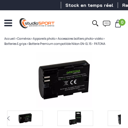
Stock en temps réel
Reve
0
Accueil
>
Caméras
>
Appareils photo
>
Accessoires boîtiers photo-vidéo
>
Batteries & grips
>
Batterie Premium compatible Nikon EN-EL 15 - PATONA