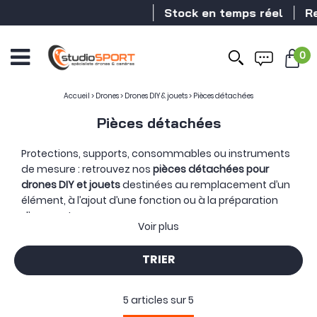
Stock en temps réel
Rev
0
Accueil
>
Drones
>
Drones DIY & jouets
>
Pièces détachées
Pièces détachées
Protections, supports, consommables ou instruments
de mesure : retrouvez nos
pièces détachées pour
drones DIY et jouets
destinées au remplacement d’un
élément, à l’ajout d’une fonction ou à la préparation
d’un montage.
Voir plus
Cette sélection réunit aussi bien des composants
installés sur l’appareil que des accessoires utilisés pour
TRIER
contrôler et ajuster une configuration.
Une protection
d’hélices peut entourer les rotors d’un drone compact,
tandis qu’un train d’atterrissage, un support de
5 articles sur
5
module RTK ou une antenne directionnelle prennent