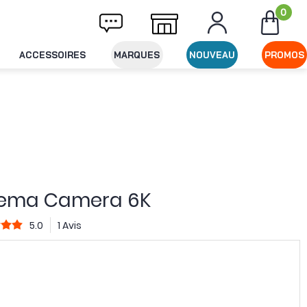
0
raison offerte dès 49€ d'achat
Expédition 
ACCESSOIRES
MARQUES
NOUVEAU
PROMOS
nema Camera 6K
5.0
1 Avis