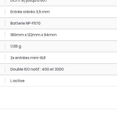
DCI 17:9) jusqu’à 60 i
Entrée stéréo 3,5 mm
Batterie NP-F570
180mm x 122mm x 94mm
1,135 g
2x entrées mini-XLR
Double ISO natif : 400 et 3200
L active