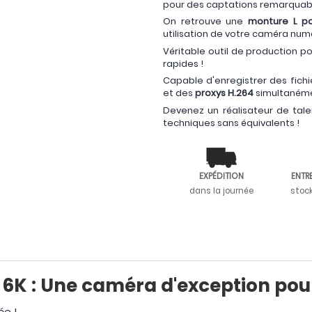
pour des captations remarquabl
On retrouve une
monture L po
utilisation de votre caméra num
Véritable outil de production p
rapides !
Capable d'enregistrer des fich
et des
proxys H.264
simultaném
Devenez un réalisateur de tal
techniques sans équivalents !
EXPÉDITION
ENTR
dans la journée
stoc
 : Une caméra d'exception pour 
ée !