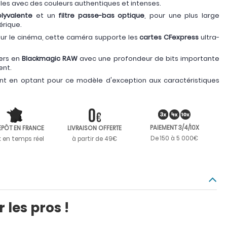
es avec des couleurs authentiques et intenses.
lyvalente
et un
filtre passe-bas optique
, pour une plus large
érique.
our le cinéma, cette caméra supporte les
cartes CFexpress
ultra-
iers en
Blackmagic RAW
avec une profondeur de bits importante
ent.
ent en optant pour ce modèle d'exception aux caractéristiques
PAIEMENT 3/4/10X
EPÔT EN FRANCE
LIVRAISON OFFERTE
De 150 à 5 000€
k en temps réel
à partir de 49€
les pros !