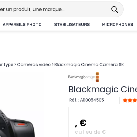
Revendeur DJI N°1 en France
Liv
APPAREILS PHOTO
STABILISATEURS
MICROPHONES
ar type
>
Caméras vidéo
>
Blackmagic Cinema Camera 6K
Blackmagic Ci
Réf. :
AR0054505
,
€
au lieu de
€