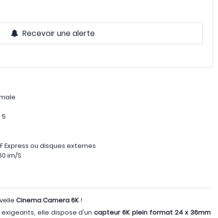
Recevoir une alerte
imale
n 5
CF Express ou disques externes
60 im/S
velle
Cinema Camera 6K
!
 exigeants, elle dispose d'un
capteur 6K plein format 24 x 36mm