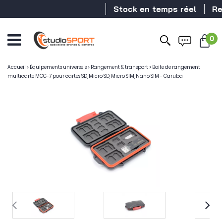
Stock en temps réel
Reve
0
Accueil
>
Équipements universels
>
Rangement & transport
>
Boite de rangement
multicarte MCC-7 pour cartes SD, Micro SD, Micro SIM, Nano SIM - Caruba