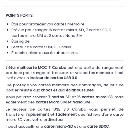
POINTS FORTS :
Étui pour protéger vos cartes mémoire
Prévue pour ranger 16 cartes micro-SD, 7 cartes SD, 2
cartes micro SIM et 2 cartes Nano SIM
Étui rigide
Lecteur de cartes USB 3.0 inclus
Étanche, résiste aux éclaboussures
L'étui multicarte MCC 7 Caruba
est une boîte de rangement
pratique pour ranger et transporter vos cartes mémoire. Il est
livré avec un
lecteur de cartes USB 3.0
.
Elle protège vos cartes mémoire des dommages, de plus ce
boîtier résiste aux
chocs
et aux
éclaboussures
.
Vous pourrez stocker
7 cartes SD
et
16 cartes micro-SD
mais
également des
cartes Micro SIM
et
Nano SIM
.
Le lecteur de cartes USB 3.0 Caruba vous permet de
transférer
rapidement
et
facilement
des fichiers d'une carte
micro SD vers votre ordinateur.
Il peut accueillir une
carte micro-SD
et une
carte SDXC
.