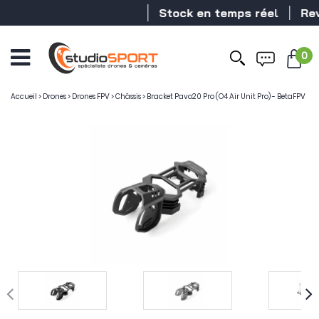
Stock en temps réel
Reven
0
Ouvrir
le
menu
Accueil
>
Drones
>
Drones FPV
>
Châssis
>
Bracket Pavo20 Pro (O4 Air Unit Pro) - BetaFPV