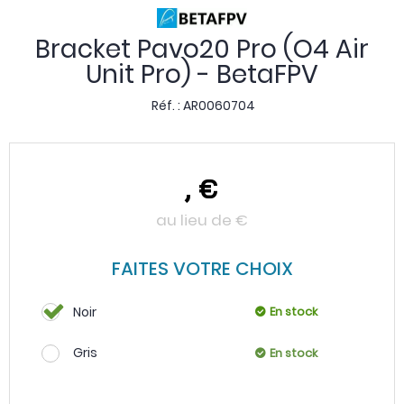
Bracket Pavo20 Pro (O4 Air
Unit Pro) - BetaFPV
Réf. :
AR0060704
,
€
au lieu de
€
FAITES VOTRE CHOIX
Noir
En stock
Gris
En stock