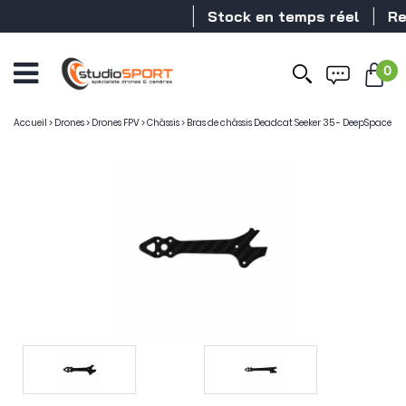
Stock en temps réel
Reve
0
Accueil
>
Drones
>
Drones FPV
>
Châssis
>
Bras de châssis Deadcat Seeker 35 - DeepSpace