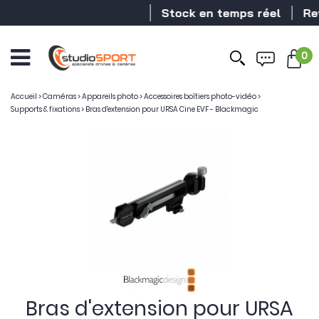
Stock en temps réel
Reve
0
Accueil
>
Caméras
>
Appareils photo
>
Accessoires boîtiers photo-vidéo
>
Supports & fixations
>
Bras d'extension pour URSA Cine EVF - Blackmagic
Bras d'extension pour URSA