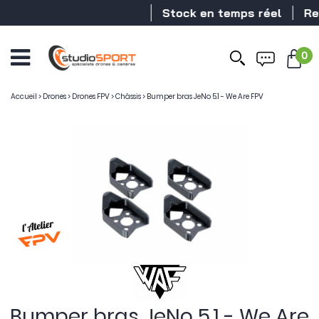
Stock en temps réel
Reve
0
Accueil
>
Drones
>
Drones FPV
>
Châssis
>
Bumper bras JeNo 5.1 - We Are FPV
Bumper bras JeNo 5.1 - We Are