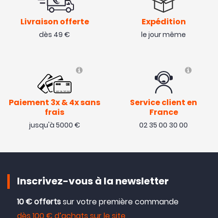
Livraison offerte
Expédition
dès 49 €
le jour même
Paiement 3x & 4x sans
Service client en
frais
France
jusqu'à 5000 €
02 35 00 30 00
Inscrivez-vous à la newsletter
10 € offerts
sur votre première commande
dès 100 € d’achats sur le site